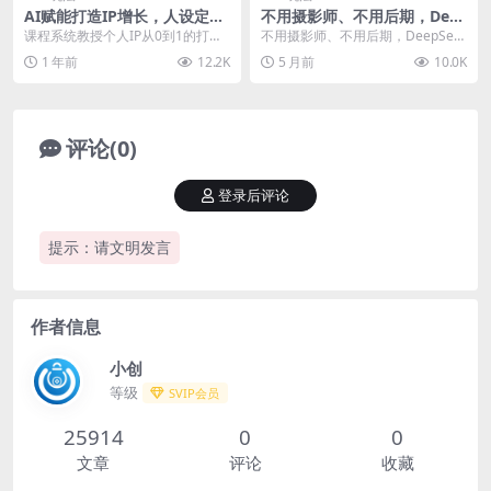
AI赋能打造IP增长，人设定位
不用摄影师、不用后期，Dee
方法，平台算法拆解，爆款内
pSeek+即梦AI带你零成本解
课程系统教授个人IP从0到1的打造
不用摄影师、不用后期，DeepSee
容创作
锁百变写真！
全流程，涵盖人设定位、平台算法
k+即梦AI带你零成本解锁百变写
1 年前
12.2K
5 月前
10.0K
解析（抖音/小红...
真！ 在AI...
评论(0)
登录后评论
提示：请文明发言
作者信息
小创
等级
SVIP会员
25914
0
0
文章
评论
收藏