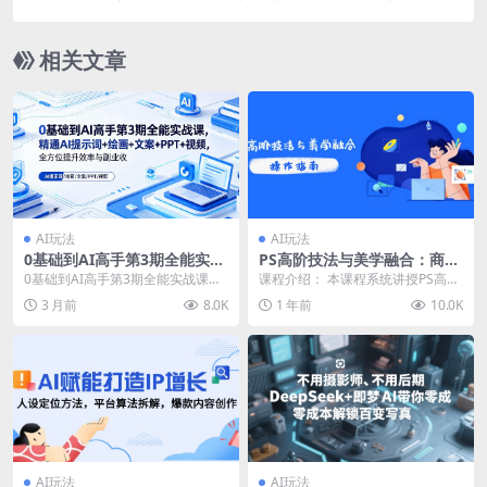
费流，助力流量增长
相关文章
AI玩法
AI玩法
0基础到AI高手第3期全能实战
PS高阶技法与美学融合：商业
课，精通AI提示词+绘画+文案
光效/调色逻辑拆解，抖音IP运
0基础到AI高手第3期全能实战课，
课程介绍： 本课程系统讲授PS高阶
+PPT+视频，全方位提升效率
营+AI修图实战
精通AI提示词+绘画+文案+PPT+视
后期全链路技能，涵盖抠图/调色/光
3 月前
8.0K
1 年前
10.0K
与副业收益
频，全方...
效等技法精修...
AI玩法
AI玩法