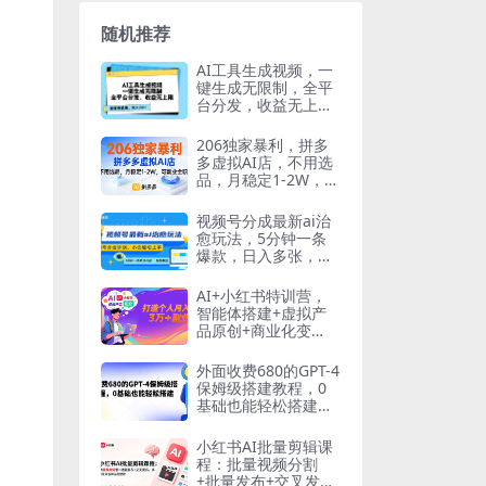
随机推荐
AI工具生成视频，一
键生成无限制，全平
台分发，收益无上
限，躺着也能赚…
206独家暴利，拼多
多虚拟AI店，不用选
品，月稳定1-2W，可
副业全职！
视频号分成最新ai治
愈玩法，5分钟一条
爆款，日入多张，小
白也能轻松上手
AI+小红书特训营，
智能体搭建+虚拟产
品原创+商业化变
现，打造个人月入3
万+副业
外面收费680的GPT-4
保姆级搭建教程，0
基础也能轻松搭建
【揭秘】
小红书AI批量剪辑课
程：批量视频分割
+批量发布+交叉发