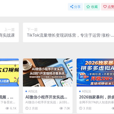
分享
收藏
点赞
上一篇
下一篇
商实战课
TikTok流量增长变现训练营，专注于运营·涨粉·
现
AI玩法
AI玩法
视频，条
AI微信小程序开发实战：
2026独家暴利，拼
艳，单号
从0到1开发咖啡点餐系
拟AI店，不用引流
作当下备受欢迎
AI微信小程序开发实战：从0到1
全网不到1%的人知道的
统，学完即可拥有一个可
历，月稳2W+，直
I 的出现让
开发咖啡点餐系统，学完即可拥
差！靠2026求职季红利
6.1K
2 月前
7.0K
3 月前
有一个可直接上线运营...
多开店死磕简历和P...
直接上线运营的完整项目
收米