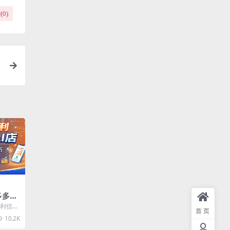
(
0
)
变
多多虚
不看学
暴利信息
首页
接闭眼
，在拼多
10.2K