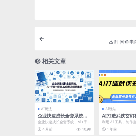
杰哥·闲鱼电
相关文章
AI玩法
AI玩法
企业快速成长全套系统，A
AI打造武侠玄幻
I+手册+步骤，助您解决经
条原创、画风惊
企业快速成长全套系统，AI+手册
利用 AI 工具，制
营难题，实现持续盈利增
轻松日入三位数
+步骤，助您解决经营难题，实现
的武侠玄幻类视频。A
4 月前
10.9K
1 年前
持续盈利增长，不管...
不是专业技能者...
长，不管啥行业都能用