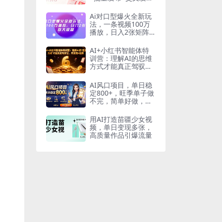
布，多账号矩阵运营
提效
Ai对口型爆火全新玩
法，一条视频100万
播放，日入2张矩阵
放大收益
AI+小红书智能体特
训营：理解AI的思维
方式才能真正驾驭
它，月变现6位数
AI风口项目，单日稳
定800+，旺季单子做
不完，简单好做，提
供派单资源
用AI打造苗疆少女视
频，单日变现多张，
高质量作品引爆流量