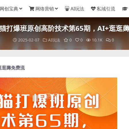
网创宝典
网络营销
AI玩法
私域引流
猫打爆班原创高阶技术第65期，AI+逛逛
2025-02-07
AI玩法
0
0
10.1K
0
+逛逛薅免费流