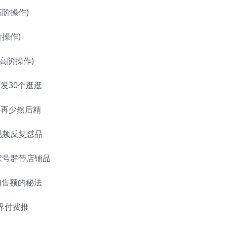
高阶操作)
阶操作)
(高阶操作)
量发30个逛逛
多再少然后精
视频反复怼品
买家号群带店铺品
万销售额的秘法
无界付费推