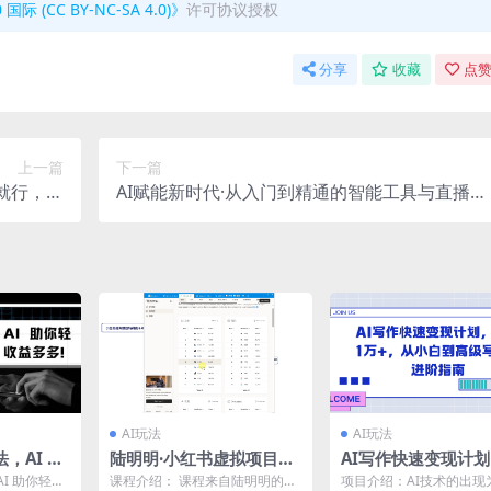
(CC BY-NC-SA 4.0)》
许可协议授权
分享
收藏
点赞
上一篇
下一篇
就行，轻
AI赋能新时代·从入门到精通的智能工具与直播销
入600+
讲实战课
AI玩法
AI玩法
，AI 助
陆明明·小红书虚拟项目特
AI写作快速变现计
创满满，
训班8.0，跑通AI全流程
入1万+，从小白到
I 助你轻松
课程介绍： 课程来自陆明明的小
项目介绍：AI技术的出现