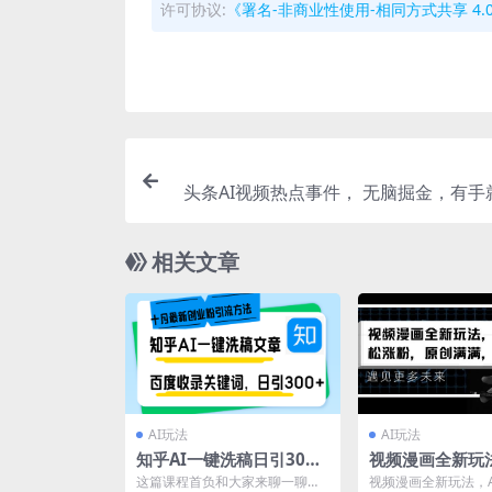
许可协议:
《署名-非商业性使用-相同方式共享 4.0 国际 
头条AI视频热点事件， 无脑掘金，有手
轻松松日
相关文章
AI玩法
AI玩法
知乎AI一键洗稿日引300
视频漫画全新玩法
+创业粉十月最新方法，百
你轻松涨粉，原
这篇课程首负和大家来聊一聊知
视频漫画全新玩法，A