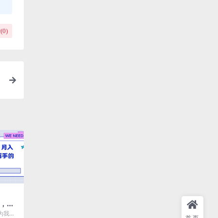
(
0
)
划，月
高级写
为我们
首页