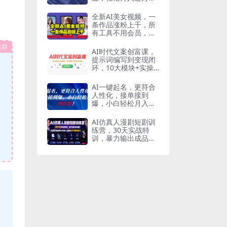
【附AI写作模板】
全新AI美女视频，一
条作品涨粉上千，所
有工具不用会员，全
部免费
内容
AI时代文案创富课，
提示词编写到变现闭
环，10大模块+实操
点评全涵盖
AI一键起名，更符合
人性化，接单接到
爆，小白轻松月入四
位数!
AI仿真人漫剧短剧训
练营，30天实战特
训，暴力输出成品，
快速掌握全套AI仿真
人漫剧创作与变现能
力