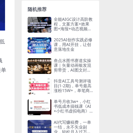
随机推荐
全能AIGC设计高阶教
程，文案方案+效果
图+海报+动态视频
+手办建模，全工具
落地带练
2025AI创作实践必修
低
课，用AI开挂，让创
意落地生金
钱
叁点水图书赛道实操
课｜矢量动画银发混
接单
剪带货，AI图文封面
文案，新号老号搜索
流量全套落地教程
抖音AI工具号测评项
目(1-2期)，单号最高
涨粉15W+，单笔商
单5.5k，也可进伙伴
计划，普通人可复制
单号月收3w+，小红
(更新7月)
书低成本搞钱课《AI
×小红书虚拟电商》
全套
AI代写赚稿费，一单
一结，永不失业副
业，轻松月入过万