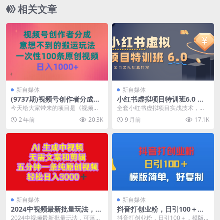
相关文章
新自媒体
新自媒体
(9737期)视频号创作者分成，
小红书虚拟项目特训班6.0 ，
意想不到的搬运玩法，一次性
养号/选品/自动发货/爆款笔记
今天给大家带来的项目是《视频号
全套小红书虚拟项目实战技术，从0
100条原创视频，日入1000+
(含40节视频课)
创作者分成，意想不到的搬运玩
教你如何打造高利润虚拟店铺，抓
2 年前
20.3K
9 月前
17.1K
法，一次性100条原创...
住风口项目。 课...
新自媒体
新自媒体
2024中视频最新批量玩法，无
抖音打创业粉，日引100＋，
需文案和剪辑，五分钟一条纯
模版简单，好复制
2024中视频最新批量玩法，可落
抖音打创业粉，日引100＋，模版