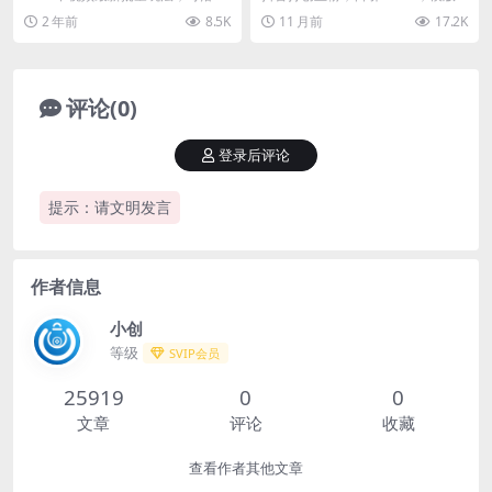
原创视频，轻松日入3000+
地，可矩阵
简单，好复制 项目介绍： 现在都想
2 年前
8.5K
11 月前
17.2K
賺钱，搞副业，...
评论(0)
登录后评论
提示：请文明发言
作者信息
小创
等级
SVIP会员
25919
0
0
文章
评论
收藏
查看作者其他文章