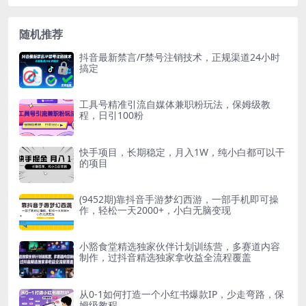
随机推荐
抖音最新禁言/F禁号注销技术，正规渠道24小时
搞定
工具号精准引流自媒体兼职粉玩法，保姆级教
程，日引100粉
快手项目，长期稳定，月入1W，纯小白都可以干
的项目
(9452期)靠抖音手游梦幻西游，一部手机即可操
作，轻松一天2000+，小白无脑变现
小豁食堂精选独家伙伴计划训练营，多赛道内容
制作，过抖音精选独家拿收益全流程覆盖
从0-1如何打造一个小红书爆款IP，少走弯路，保
姆级教程