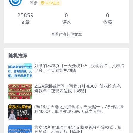
等级
SVIP会员
25859
0
0
文章
评论
收藏
查看作者其他文章
随机推荐
好做的私域项目一天变现1k+，变现容易，人群占
比高，当天就能见到钱
2024最新微信问一问暴力引流300+创业粉,条条
爆款单日变现四位数【揭秘】
(9613期)天选之人掘金术，当天起号，7条作品涨
粉4000+，单月变现2.8w天选之人掘…
靠卖驾考资源项目配合无脑发视频引流模式，操
作简单，小白友好【揭秘】