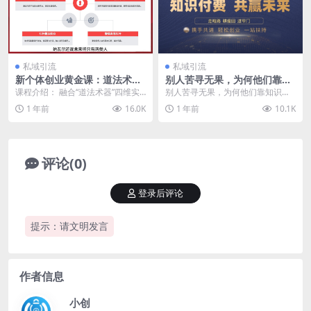
私域引流
私域引流
新个体创业黄金课：道法术器
别人苦寻无果，为何他们靠知
四维抢占2025红利
识付费卖项目 2025 年轻松年
课程介绍： 融合“道法术器”四维实
别人苦寻无果，为何他们靠知识付
入100个?【揭秘】
战：认知层破除暴利幻想、锁定小
费卖项目 2025 年轻松年入100个?
1 年前
16.0K
1 年前
10.1K
红书等行业机遇，...
【揭秘】 ...
评论(0)
登录后评论
提示：请文明发言
作者信息
小创