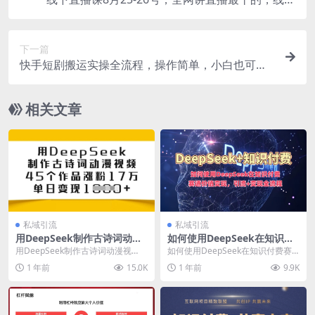
课视频3小时
下一篇
快手短剧搬运实操全流程，操作简单，小白也可轻
松上手
相关文章
私域引流
私域引流
用DeepSeek制作古诗词动漫
如何使用DeepSeek在知识付
视频，45个作品涨粉17万，单
费赛道价值变现，引流+变现
用DeepSeek制作古诗词动漫视
如何使用DeepSeek在知识付费赛
日变现多张
全流程
频，45个作品涨粉17万，单日变现
道价值变现，引流+变现全流程 今
1 年前
15.0K
1 年前
9.9K
多张 项目简...
天要给大家带...