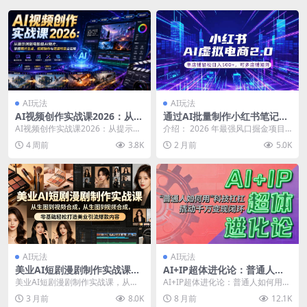
AI玩法
AI玩法
AI视频创作实战课2026：从提
通过AI批量制作小红书笔记，
示词到电影级AI短片，掌握图
挂载商品，轻松日入500+
AI视频创作实战课2026：从提示词
介绍： 2026 年最强风口掘金项目
片生成、视频制作与高级特效
到电影级AI短片，掌握图片生成、
来了 —— 小红书 AI 虚拟电商！全
4 周前
3.8K
2 月前
5.0K
全流程
视频制作与高...
程 A...
AI玩法
AI玩法
美业AI短剧漫剧制作实战课，
AI+IP超体进化论：普通人如
从生图到视频合成，零基础轻
何用“科技杠杆”撬动千万变现
美业AI短剧漫剧制作实战课，从生
AI+IP超体进化论：普通人如何用
松打造美业引流爆款内容
闭环？
图到视频合成，零基础轻松打造美
“科技杠杆”撬动千万变现闭环？ 课
3 月前
8.0K
8 月前
12.1K
业引流爆款内容 课...
程内容： 0...