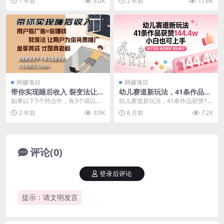
1 年前
8.0K
2 年前
17.6K
个模式全程免费...
今天给大家...
网赚项目
网赚项目
带你实现睡后收入 裂变法让用
幼儿赛道新玩法，41条作品获
户为你免费推广 不再为流量焦
赞144.4w，小白也可上手
如果以下5个特点中，有3个或以上
幼儿赛道新玩法，41条作品获赞14
虑 小白轻松…
符合你的情况，务必认真关注这门
4.4w，小白也可上手 项目介绍：育
2 年前
8.9K
6 月前
7.2K
课程！ 1.有车贷...
儿赛道居然...
评论(0)
登录后评论
提示：请文明发言