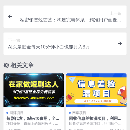
上一篇
私密销售蜕变营：构建完善体系，精准用户画像，
触点设计促成交
下一篇
AI头条掘金每天10分钟小白也能月入3万
相关文章
网赚项目
网赚项目
短剧代发，0基础0费用，全程
回收信息差捡漏项目，利用这
免费教学，日入500-1000+
个玩法一单10-20+。用心做一
项目介绍：市面上的短剧教学，基
回收信息差捡漏项目，利用这个玩
天300！
本都要599，899甚至上千，我们这
法一单10-20+。用心做一天300！