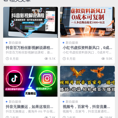
新自媒体
新自媒体
抖音百万粉丝影视解说课程，
小红书虚拟资料新风口，0成
基础到进阶课，适合新手和进
本可复制，一人多店跑出稳定
抖音百万粉丝影视解说课程，基础
小红书虚拟资料新风口，0成本可复
阶学习
1000+玩法
到进阶课，适合新手和进阶学习 课
制，一人多店跑出稳定1000+玩法
8 月前
9.1K
8 月前
9.9K
程介绍 抖音百万粉...
课程下载：
新自媒体
新自媒体
抖音无脑搬运，如果这项目都
视频号，百家号，抖音流量通
拿不到结果，你可以退网了
吃，抗战时期的英雄人物传记
抖音无脑搬运，搬海外 ins 平台视
视频号，百家号，抖音流量通吃，
介绍，每天轻松两三张【揭
频到抖音，千粉号回收价 100 –...
抗战时期的英雄人物传记介绍，每
2 年前
7.4K
2 年前
18.6K