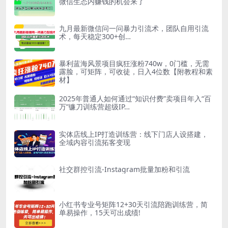
微信生态内赚钱的机会来了
九月最新微信问一问暴力引流术，团队自用引流
术，每天稳定300+创…
暴利蓝海风景项目疯狂涨粉740w，0门槛，无需
露脸，可矩阵，可收徒，日入4位数【附教程和素
材】
2025年普通人如何通过“知识付费”卖项目年入“百
万”镰刀训练营超级IP…
实体店线上IP打造训练营：线下门店人设搭建，
全域内容引流拓客变现
社交群控引流-Instagram批量加粉和引流
小红书专业号矩阵12+30天引流陪跑训练营，简
单易操作，15天可出成绩!