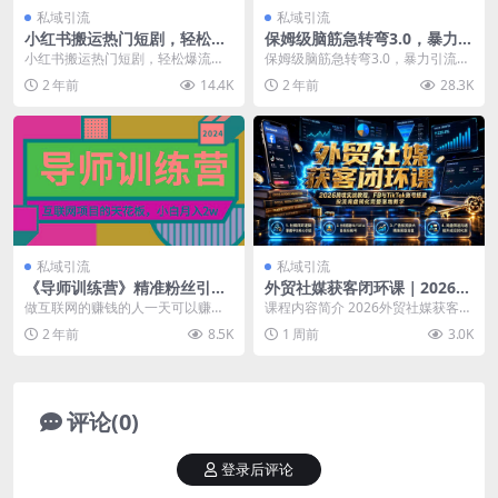
私域引流
私域引流
小红书搬运热门短剧，轻松爆
保姆级脑筋急转弯3.0，暴力引
流百万播放，每天引流几十
流，日入400-800+【揭秘】
小红书搬运热门短剧，轻松爆流百
保姆级脑筋急转弯3.0，暴力引流，
人，搞个大几百块真的很简单
万播放，每天引流几十人，搞个大
日入400-800+【揭秘】 项目介绍：
2 年前
14.4K
2 年前
28.3K
几百块真的很简单 今...
通过...
私域引流
私域引流
《导师训练营》精准粉丝引流
外贸社媒获客闭环课｜2026跨
的天花板，小白月入2w
境实战教程，FB与TikTok账
做互联网的赚钱的人一天可以赚到
课程内容简介 2026外贸社媒获客闭
号搭建投流询盘转化完整落地
几千几万，不赚钱的人一天赚几元
环实战课围绕海外社媒完整获客链
2 年前
8.5K
1 周前
3.0K
教学
几十元都很困难。如果...
路展开，讲解F...
评论(0)
登录后评论