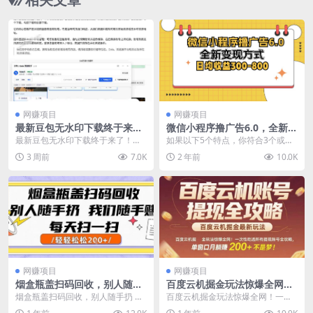
网赚项目
网赚项目
最新豆包无水印下载终于来
微信小程序撸广告6.0，全新变
了！支持豆包图片+视频，15
现方式，日均收益300-800
最新豆包无水印下载终于来了！支
如果以下5个特点，你符合3个或者
秒视频配置本地账户管理及批
持豆包图片+视频，15秒视频配置
3个以上的，一定要好好看这个课
3 周前
7.0K
2 年前
10.0K
量下载，浏览器插件
本地账户管理及批量...
程！ （1）有车贷...
网赚项目
网赚项目
烟盒瓶盖扫码回收，别人随手
百度云机掘金玩法惊爆全网！
扔 我们随手挣，闷声发大财，
一次性吃透所有提现账号全攻
烟盒瓶盖扫码回收，别人随手扔 我
百度云机掘金玩法惊爆全网！一次
每天扫一扫，轻轻松松2张
略，单窗口月躺入200+【揭
们随手挣，闷声发大财，每天扫一
性吃透所有提现账号全攻略，单窗