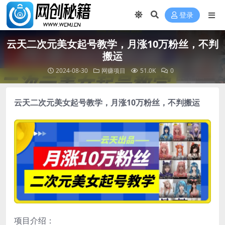
登录
云天二次元美女起号教学，月涨10万粉丝，不判
搬运
2024-08-30
网赚项目
51.0K
0
云天
二次元美女起号教学
，月涨10万粉丝，不判搬运
项目介绍：