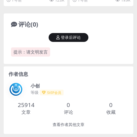
1 年前
12.0K
1 年前
19.9K
【揭秘】
秘】
扫，轻轻松松2张【...
口月躺入200+【揭...
评论(0)
登录后评论
提示：请文明发言
作者信息
小创
等级
SVIP会员
25914
0
0
文章
评论
收藏
查看作者其他文章