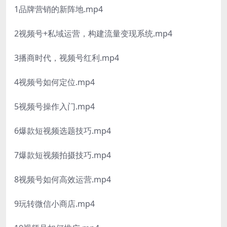
1品牌营销的新阵地.mp4
2视频号+私域运营，构建流量变现系统.mp4
3播商时代，视频号红利.mp4
4视频号如何定位.mp4
5视频号操作入门.mp4
6爆款短视频选题技巧.mp4
7爆款短视频拍摄技巧.mp4
8视频号如何高效运营.mp4
9玩转微信小商店.mp4