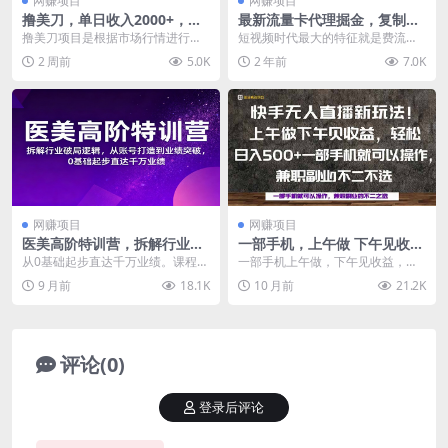
网赚项目
网赚项目
撸美刀，单日收入2000+，小
最新流量卡代理掘金，复制粘
白可做
贴日赚3000+，零成本零投
撸美刀项目是根据市场行情进行分
短视频时代最大的特征就是费流
入，新手小白有手就行
析，其主要原理是薅平台和市场的
量。不管是刷短视频，还是看直播
2 周前
5.0K
2 年前
7.0K
羊毛，这个项目我们做...
打游戏，都需要大额流量...
网赚项目
网赚项目
医美高阶特训营，拆解行业破
一部手机，上午做 下午见收
局逻辑，从账号打造到业绩突
益，学会秒上手，轻松日入50
从0基础起步直达千万业绩。课程聚
一部手机上午做，下午见收益，学
破，0基础起步直达千万业绩
0+
焦盈利核心，以高维思维拆解行业
会秒上手，轻松日入500+，完全解
9 月前
18.1K
10 月前
21.2K
破局逻辑，从账号打...
放双手，这个项目...
评论(0)
登录后评论