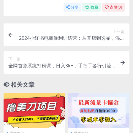
分享
收藏
点赞(
0
)
上一篇
2024小红书电商暴利训练营：从开店到选品，混剪
到无人直播全攻略
下一篇
全网首套系统打粉课，日入3k+，手把手各行引流S
OP团队实战教程
相关文章