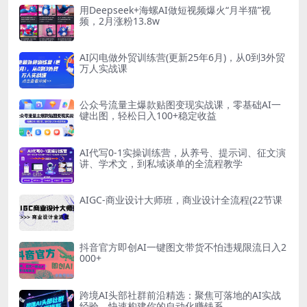
用Deepseek+海螺AI做短视频爆火“月半猫”视
频，2月涨粉13.8w
AI闪电做外贸训练营(更新25年6月)，从0到3外贸
万人实战课
公众号流量主爆款贴图变现实战课，零基础AI一
键出图，轻松日入100+稳定收益
AI代写0-1实操训练营，从养号、提示词、征文演
讲、学术文，到私域谈单的全流程教学
AIGC-商业设计大师班，商业设计全流程(22节课
抖音官方即创AI一键图文带货不怕违规限流日入2
000+
跨境AI头部社群前沿精选：聚焦可落地的AI实战
经验，快速构建你的自动化赚钱系