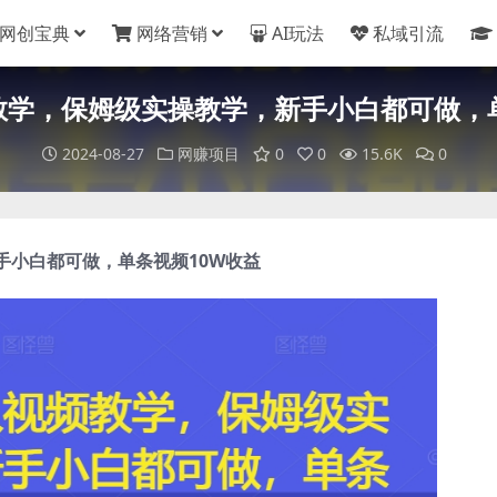
网创宝典
网络营销
AI玩法
私域引流
教学，保姆级实操教学，新手小白都可做，单
2024-08-27
网赚项目
0
0
15.6K
0
手小白都可做，单条视频10W收益