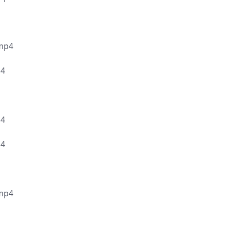
p4
4
4
4
p4