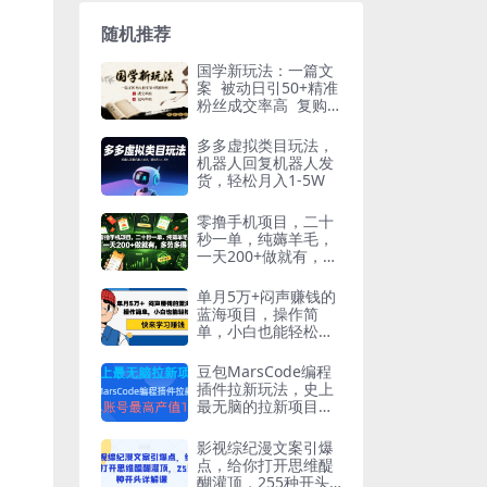
随机推荐
国学新玩法：一篇文
案 被动日引50+精准
粉丝成交率高 复购
率高
多多虚拟类目玩法，
机器人回复机器人发
货，轻松月入1-5W
零撸手机项目，二十
秒一单，纯薅羊毛，
一天200+做就有，多
劳多得【揭秘】
单月5万+闷声赚钱的
蓝海项目，操作简
单，小白也能轻松上
手
豆包MarsCode编程
插件拉新玩法，史上
最无脑的拉新项目，
单账号最高产值1w
影视综纪漫文案引爆
点，给你打开思维醍
醐灌顶，255种开头