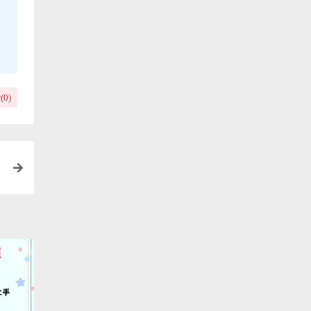
(
0
)