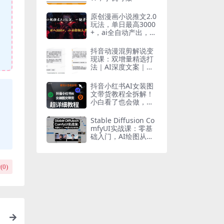
原创漫画小说推文2.0
玩法，单日最高3000
+，ai全自动产出，可
参加中视频…
抖音动漫混剪解说变
现课：双增量精选打
法｜AI深度文案｜花
字封面剪辑｜ 精选与
独家签约日入1000+
抖音小红书AI女装图
文带货教程全拆解！
小白看了也会做，可
批量可矩阵玩法
Stable Diffusion Co
mfyUI实战课：零基
础入门，AI绘图从新
手到高手
(
0
)