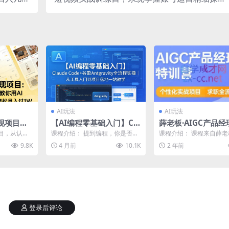
【揭秘】
全方位提升创作者个人能力
AI玩法
AI玩法
现项目，
【AI编程零基础入门】Cla
薛老板·AIGC产品经
手把手教
ude Code+谷歌Antigra
训营
目，从认知
课程介绍： 提到编程，你是否第
课程介绍： 课程来自薛老
鱼做透做
vity全流程实操｜从工具
AI工具把
一时间想到复杂的代码、晦涩的
GC产品经理特训营。主
9.8K
4 月前
10.1K
2 年前
..
英文，觉得这是程序员的...
括：AIGC技术框...
1W
入门到项目落地一站教学
登录后评论