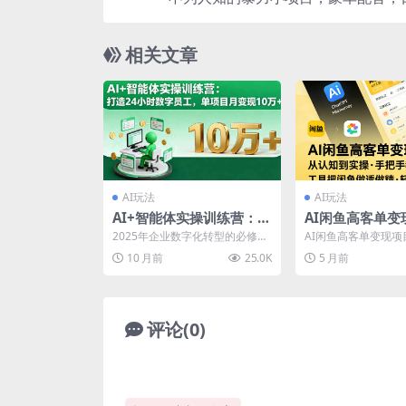
相关文章
AI玩法
AI玩法
AI+智能体实操训练营：打
AI闲鱼高客单变
造24小时数字员工，单项
从认知到实操，
2025年企业数字化转型的必修
AI闲鱼高客单变现项
目月变现10万+
你用AI工具把闲
课，涵盖提示词工程、业务流拆
到实操，手把手教你用
10 月前
25.0K
5 月前
解、智能体搭建、工作流...
闲鱼做透做精，轻松月.
精，轻松月入过
评论(0)