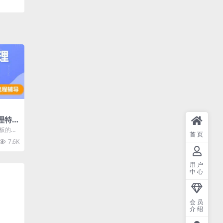
理特
板的AI
首页
要内容包
7.6K
用户
中心
会员
介绍