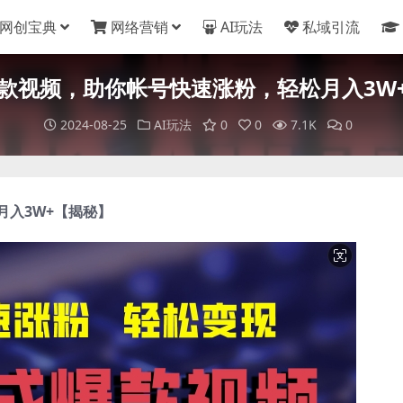
网创宝典
网络营销
AI玩法
私域引流
爆款视频，助你帐号快速涨粉，轻松月入3W
2024-08-25
AI玩法
0
0
7.1K
0
月入3W+【揭秘】