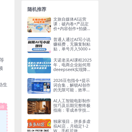
随机推荐
文旅自媒体AI运营
课：破内卷+产品定
价+内容创作+拍摄实
战
普通人通过AI写小说
赚稿费，无脑复制粘
贴，单号月入5000＋
等
天诺老吴AI课程2025
年，电商企业如何用
频
deeepseek实现降本
提效
2026豆包指令+提示
动生
词合集，解锁AI创作
的无限可能，效率倍
增
AI人工智能电影制作
技巧及后期完整终极
内容
指南：零成本学技
能，碎片时间副业增
收
独家项目，拼多多虚
拟AI店，月稳定1-2
W，手机可做