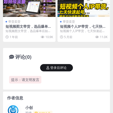
带货卖货
带货卖货
短视频图文带货，选品爆单后
短视频个人IP带货，七天快速
如何接流量
起号，精选2026全新选品方法
短视频图文带货，选品爆单后如何
短视频个人IP带货，七天快速起
接流量 课程内容： 复盘账号 如何
号，精选2026全新选品方法 课程介
1 年前
10.9K
5 月前
11.0K
选品 账号不是一...
绍： 个人IP...
评论(0)
登录后评论
提示：请文明发言
作者信息
小创