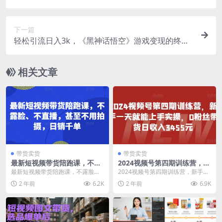
下一篇
轻松引流日入3k，《黑神话悟空》游戏变现的终极
指南!引流+变现终极指南
相关文章
带货卖货
带货卖货
最新短视频带货陪跑课，不露
2024视频号第四期训练营，新
脸、不直播，甚至不用拍摄，
手一天就能上手实操，0粉丝
最新短视频带货陪跑课，不露脸、
2024视频号第四期训练营，新手一
日销千单
带货日收入3455元
不直播，甚至不用拍摄，日销千单
天就能上手实操，0粉丝带货日收入
2 年前
6.2K
2 年前
6.9K
课程内容： ├──...
3455元 视...