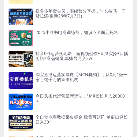
拼多多年费会员，实经验分享操，时长拉满，干
货拉满(更新26年7月3日)
2025小红书电商训练营，知识点全面无死角
抖音0-1运营变现课：短视频创作+直播实操+口播
剪辑+商品橱窗,单账号月入2w
淘宝直播运营实操课【MCN机构】，从0到1做一
家月销千万的直播机构
今日头条代运营最新玩法，轻轻松松月入20000
＋
全自动电商数据采集掘金 批量可矩阵 单窗口轻松
日入30+