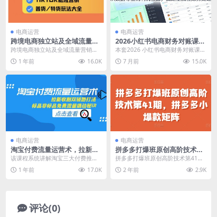
电商运营
电商运营
跨境电商独立站及全域流量营
2026小红书电商财务对账课：
销，从0基础快速入门并精通
从数据导出到利润核算，搞定
跨境电商独立站及全域流量营销，
本套2026 小红书电商财务对账课
跨境电商运营
全流程账务处理
从0基础快速入门并精通跨境电商运
程，专为电商财务人员、小红书商
1 年前
16.0K
7 月前
15.0K
营 课程介绍： 课...
家打造，聚焦小红...
电商运营
电商运营
淘宝付费流量运营术，拉新收
拼多多打爆班原创高阶技术第
割双链路打法，标品非标品免
41期，拼多多小爆款矩阵
该课程系统讲解淘宝三大付费推广
拼多多打爆班原创高阶技术第41
费流量撬动秘诀
工具（直通车/万相台/引力魔方）的
期，拼多多小爆款矩阵 课程内容：
1 年前
17.0K
2 年前
2.9K
深度运营策略，包...
01.《拼多多小...
评论(0)