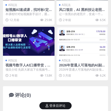
AI玩法
AI玩法
短视频AI速成课，找对标/定
风口项目，AI 黑科技让老照片
选题/拆结构/写文案等，小白
复活！一键生成完全免费！接
本课程针对短视频新手设计，通过A
让一张黑白的老照片，变成一个彩
快速上手解锁多样创作技能
单接到手抽筋，无脑变现
I工具实现全流程极速创作：从20秒
色的动态视频，让记忆中的亲人，
12 月前
25.9K
2 年前
6.5K
快速对标账号分...
重新变得鲜活。 这就...
AI玩法
AI玩法
视频号数字人AI口播带货，解
2026年普通人可落地的AI副业
决素人出镜难题，高效产出爆
项目，豆包创作线的完整变现
项目介绍 先跟大家说下在视频号带
2026年普通人可落地的AI副业项
款视频引流变现
教学，一部手机月入1W+
货中利用AI数字人打法的逻辑： 过
目，豆包创作线的完整变现教学，
2 年前
13.8K
3 月前
6.2K
去的视频号带货...
一部手机月入1W...
评论(0)
登录后评论