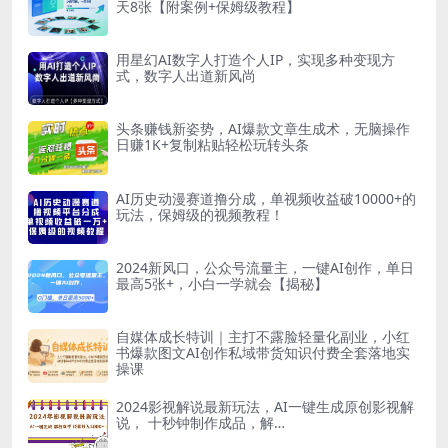
天8张【附案例+保姆级教程】
用星幻AI数字人打造个人IP，实现多种变现方
式，数字人出道新风尚
头条赚钱新姿势，AI爆款文章生成术，无脑操作
日赚1K+复制粘贴轻松玩转头条
AI历史动漫赛道撸分成，单视频收益破10000+的
玩法，保姆级的视频教程！
2024新风口，公众号流量主，一键AI创作，单日
最高5张+，小白一学就会【揭秘】
自媒体成长特训｜主打不露脸轻量化副业，小红
书爆款图文AI创作私域带货知识付费全套落地实
操课
2024影视解说最新玩法，AI一键生成原创影视解
说， 十秒钟制作成品，解…