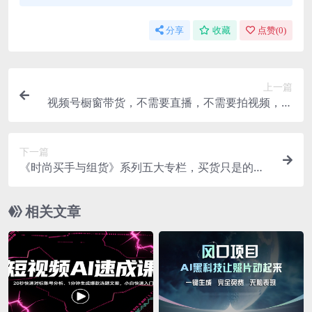
分享
收藏
点赞(
0
)
上一篇
视频号橱窗带货，不需要直播，不需要拍视频，一
天佣金300左右
下一篇
《时尚买手与组货》系列五大专栏，买货只是的‬个
环节，如何做好预算、分配OTB等等才是关键
相关文章