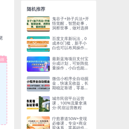
随机推荐
鬼谷子+孙子兵法+开
悟觉醒，智慧处事，
洞察世事，做对选择
佬
百度文库新玩法，0
成本0门槛，新手小
白也可以布局操作，
被动收益月入千元
最新蓝海项目支付宝
内容
分成计划，可矩阵批
量操作，小白也能月
入五位数
微信小程序全自动掘
金，快速见收益，长
期稳定靠谱，零基础
友好，日入8张【揭
秘】
城市民宿平台运营
课，100%流量拿满
分-民宿运营教程
疗愈赛道50W+变现
必修课，专业+商业
双体系，零基础也能