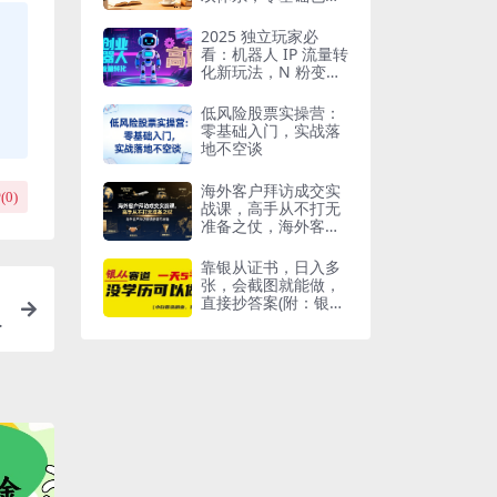
月入数十万
2025 独立玩家必
看：机器人 IP 流量转
化新玩法，N 粉变现
高效路径揭秘
低风险股票实操营：
零基础入门，实战落
地不空谈
海外客户拜访成交实
(
0
)
战课，高手从不打无
准备之仗，海外客户
拜访业绩倍增的秘籍
靠银从证书，日入多
张，会截图就能做，
直接抄答案(附：银从
合集)