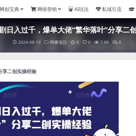
网创宝典
网络营销
AI玩法
私域引流
剧日入过千，爆单大佬“繁华落叶”分享二
2024-08-19
网赚项目
0
0
7.6K
0
分享二创实操经验