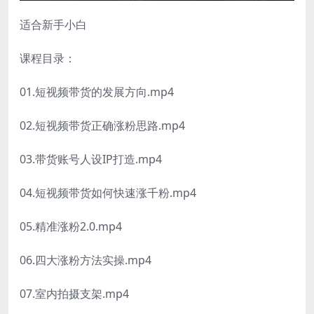
适合新手小白
课程目录：
01.短视频带货的发展方向.mp4
02.短视频带货正确涨粉思路.mp4
03.带货账号人设IP打造.mp4
04.短视频带货如何快速涨千粉.mp4
05.精准涨粉2.0.mp4
06.四大涨粉方法实操.mp4
07.室内拍摄支架.mp4