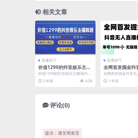
相关文章
直播技巧
直播技巧
价值1299的抖音娱乐主播
全网首发掘金抖
场均直播收入过千打法教
播撸礼物，单号1
价值1299的抖音娱乐主播场均直
全网首发掘金抖音无
学(8月最新)【揭秘】
撸，当天拿结果
播收入过千打法教学(8月最新)
物，单号1k +无脑
2 年前
4.0K
1 年前
【揭秘】 项目介绍...
果【揭秘】 项目揭秘..
评论(0)
提示：请文明发言