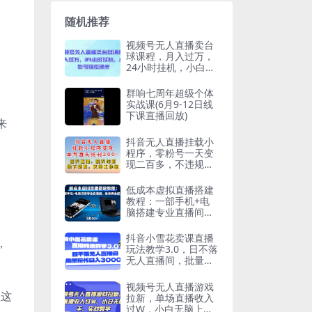
随机推荐
视频号无人直播卖台
球课程，月入过万，
24小时挂机，小白也
可轻松操作【揭秘】
群响七周年超级个体
实战课(6月9-12日线
下课直播回放)
来
抖音无人直播挂载小
程序，零粉号一天变
现二百多，不违规也
不封号，一场挂十个
。
小时起步【揭秘】
低成本虚拟直播搭建
教程：一部手机+电
脑搭建专业直播间，
单场佣金超3万
抖音小雪花卖课直播
，
玩法教学3.0，日不落
无人直播间，批量操
作日入3000+
视频号无人直播游戏
从这
拉新，单场直播收入
过W，小白无脑上