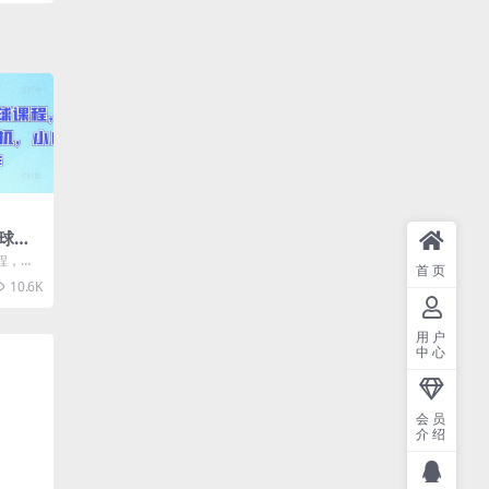
球课
小时挂
程，月
首页
作
白也可
10.6K
用户
中心
会员
介绍