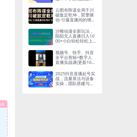
手，实战教学
云图布阵谋全局千川
破敌定乾坤，双擎驱
动-引爆直播间的增长
飞船，8月4日线下课
沙雕动漫全新玩法，
陌陌无人直播日入10
00+小白轻松轻松上
手纯躺赚
视频号、快手、抖音
全平台剪辑+数字人
直播实战课(更新10
月)​
2025抖音直播起号实
战，流量算法与设备
实操，团队搭建与预
算规划
内容