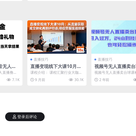
直播技巧
直播技巧
音无人直
直播变现线下大课10月：
视频号无人直播卖台
k +无脑
从流量获取到成交转化再
程，月入过万，24
人直播撸礼
课程介绍： 课程汇聚行业大咖，
视频号无人直播卖台球课
【揭秘】
到IP打造,带你掌握实战技
机，小白也可轻松操
撸，当天拿结
10月25日上午，刘思毅分享中心
入过万，24小时挂机，小
7.1K
9 月前
30.1K
2 年前
.
化IP借短视频+直...
轻松操作【揭秘】 在这...
能
【揭秘】
登录后评论