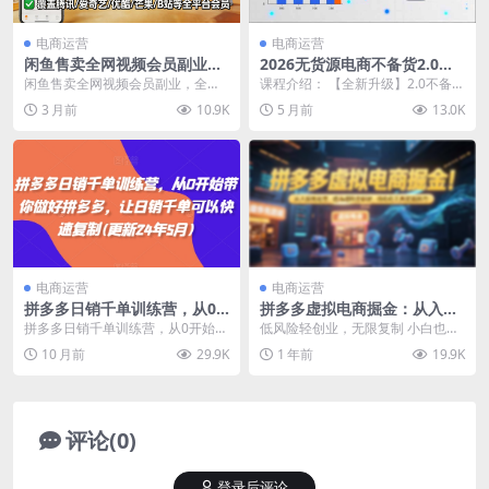
电商运营
电商运营
闲鱼售卖全网视频会员副业，
2026无货源电商不备货2.0
全自动发货，上手简单、门槛
【更新-3月】：超低费比技术
闲鱼售卖全网视频会员副业，全自
课程介绍： 【全新升级】2.0不备货
极低，照着流程就能持续出单
突破自然流天花板，单店月利
动发货，上手简单、门槛极低，照
模式实战课程 不止是升级，是进
3 月前
10.9K
5 月前
13.0K
润1-3万元
着流程就能持续出单 ...
化！全新电商课...
电商运营
电商运营
拼多多日销千单训练营，从0
拼多多虚拟电商掘金：从入驻
开始带你做好拼多多，让日销
到运营，选品避坑全解析，自
拼多多日销千单训练营，从0开始带
低风险轻创业，无限复制 小白也能
千单可以快速复制(更新25年9
动化工具配置技巧
你做好拼多多，让日销千单可以快
精通虚拟电商 从选品+技术+运营
10 月前
29.9K
1 年前
19.9K
月)
速复制(更新25年...
+避坑 指南-成...
评论(0)
登录后评论