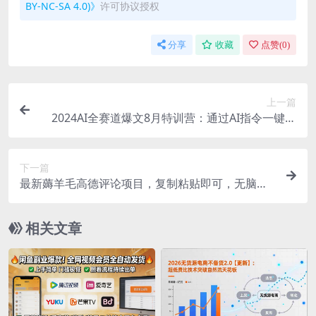
BY-NC-SA 4.0)》
许可协议授权
分享
收藏
点赞(
0
)
上一篇
2024AI全赛道爆文8月特训营：通过AI指令一键输
出爆文，多平台矩阵发布，轻松月入3W【揭秘】
下一篇
最新薅羊毛高德评论项目，复制粘贴即可，无脑操
作，新手小白 宝妈都可做
相关文章