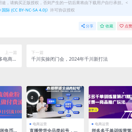
用途，请购买正版授权，否则产生的一切后果将由下载用户自行承担。<
(CC BY-NC-SA 4.0)》
许可协议授权
分享
收藏
点赞
上一篇
下一篇
多电商教
千川实操闭门会，2024年千川新打法
程
电商运营
电商运营
4年闲鱼币推
直播带货全品类起号，逻
拼多多千单训练营第