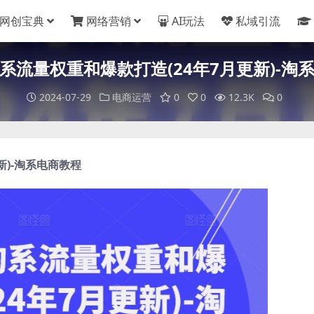
网创宝典
网络营销
AI玩法
私域引流
系流量权重和爆款打造(24年7月更新)-淘
2024-07-29
电商运营
0
0
12.3K
0
更新)-淘系电商教程