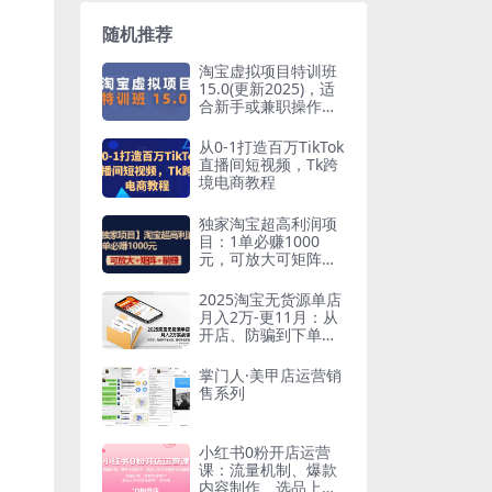
随机推荐
淘宝虚拟项目特训班
15.0(更新2025)，适
合新手或兼职操作，
实现稳定收益
从0-1打造百万TikTok
直播间短视频，Tk跨
境电商教程
独家淘宝超高利润项
目：1单必赚1000
元，可放大可矩阵操
作
2025淘宝无货源单店
月入2万-更11月：从
开店、防骗到下单发
货、售后全掌握
掌门人·美甲店运营销
售系列
小红书0粉开店运营
课：流量机制、爆款
内容制作、选品上架