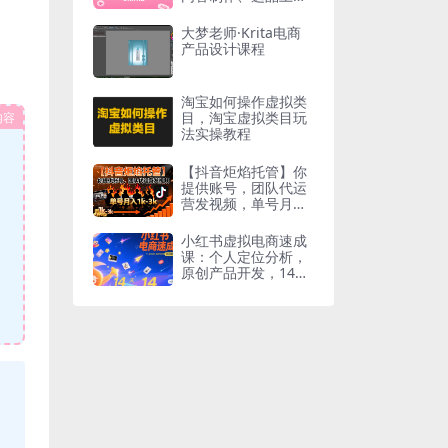
与直播教学全指南
大梦老师·Krita电商
产品设计课程
淘宝如何操作虚拟类
目，淘宝虚拟类目玩
内容
法实操教程
【抖音炬焰托管】你
提供账号，团队代运
营发视频，单号月入
1k+【揭秘】
小红书虚拟电商速成
课：个人定位分析，
原创产品开发，14天
变现路径规划