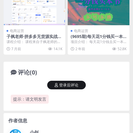
电商运营
电商运营
子枫老师·拼多多无货源实战运
(9695期)每天花1分钱买一本
营课(更新12月)
书，闲鱼出售9.9-19.9不等，
课程介绍： 课程来自子枫老师的拼
项目介绍： 每天花1分钱去买一本
多账号多撸 新手小白均可操作
多多无货源实战运营课。从开店流
书，买到以后，可以自己放书房观
7 月前
14.1K
2 年前
52.8K
程、基础设置（退货...
看，不想看也可以自...
评论(0)
登录后评论
提示：请文明发言
作者信息
小创