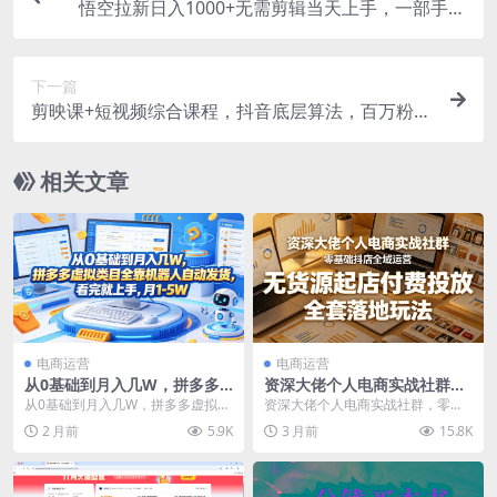
悟空拉新日入1000+无需剪辑当天上手，一部手机
随时随地可做，全流程无…
下一篇
剪映课+短视频综合课程，抖音底层算法，百万粉丝
不是梦
相关文章
电商运营
电商运营
从0基础到月入几W，拼多多
资深大佬个人电商实战社群，
虚拟类目全靠机器人自动发
零基础抖店全域运营，无货源
从0基础到月入几W，拼多多虚拟类
资深大佬个人电商实战社群，零基
货，看完就上手，月1-5W
起店付费投放，全套落地玩法
目全靠机器人自动发货，看完就上
础抖店全域运营，无货源起店付费
2 月前
5.9K
3 月前
15.8K
【揭秘】
手，月1-5W【揭...
投放，全套落地玩法 ...