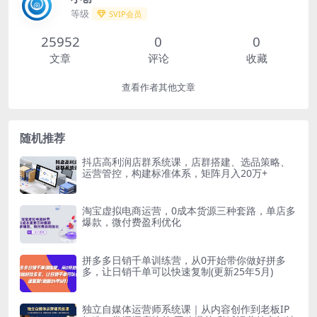
等级
SVIP会员
25952
0
0
文章
评论
收藏
查看作者其他文章
随机推荐
抖店高利润店群系统课，店群搭建、选品策略、
运营管控，构建标准体系，矩阵月入20万+
淘宝虚拟电商运营，0成本货源三种套路，单店多
爆款，微付费盈利优化
拼多多日销千单训练营，从0开始带你做好拼多
多，让日销千单可以快速复制(更新25年5月)
独立自媒体运营师系统课｜从内容创作到老板IP