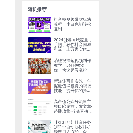
随机推荐
抖音短视频爆款玩法
教程，小白也能轻松
复制
2024引爆同城流量，
手把手教你抖音同城
引流，上万家实体店
实战营销经验
萌娃祝福短视频制作
教学，5分钟教会
你，快速起号涨粉
新媒体写作实战，学
握最值得投资的职场
技能，提升你的挣钱
能力
高产值公众号流量主
项目陪跑营，发文章-
起播放量-收益直接产
生，一篇爆文收益1k
+
【红利期】抖音任务
矩阵全自动协议挂机
稳定日入 320，全自