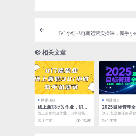
1V1小红书电商运营实操课，新手小
相关文章
网赚项目
网赚项目
线上兼职批改作业，识字
2025目标管理
就能玩，日入5张+【揭
盘过往 + 规划
线上兼职批改作业，识字就能
2025复盘俱乐部课程
秘】
可持续成长系统
玩，日入5张+【揭秘】 项目揭
规划-执行”三阶段体系.
1 年前
10.9K
1 年前
秘，项目介绍： 今天给大...
南