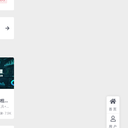
教程
快速入
工具+优
首页
用 课程
7.9K
用户