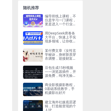
随机推荐
编导班线上课程，不
仅是学习一门课程，
更是进入一个行业，
三大体系成就百万大
V
用DeepSeek席卷各
大平台，快速上手实
现多领域，让你收入
猛增
某付费文章《女性玄
学秘诀，身材肤质穿
衣调整，迎接财富贵
人好姻缘》
豆包生成15秒视频
——浏览器插件，开
源免费，纯净无验
证，无需任何激活码
商业影视摄影教程，
0基础系统教学，手
机摄影出好片
建立海外社媒底层逻
辑，打造能变现的个
人IP