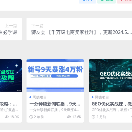
上一篇
下一篇
白必学课
狮友会·【千万级电商卖家社群】，更新2024.5.2
6跨境主题研讨会
网赚项目
网赚项目
全攻略：复
一分钟读新闻联播，9天爆
GEO优化实战课，
未来，构建
涨4万粉，快速起号玩法攻
+工具+优化心法，
通过”复盘-
一分钟读新闻联播，9天爆涨4万
GEO优化实战课，教程+
的实战指
略
门活学活用
..
粉，快速起号玩法攻略 把当天的
化心法，快速入门活学活
18.9K
2 年前
12.6K
2 月前
新闻联播用AI进行商...
介绍 不少自媒体、...