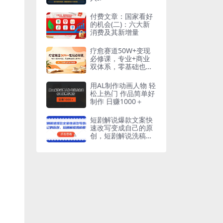
付费文章：国家看好
的机会(二)：六大新
消费及其新增量
疗愈赛道50W+变现
必修课，专业+商业
双体系，零基础也能
月入数十万
用AL制作动画人物 轻
松上热门 作品简单好
制作 日赚1000＋
短剧解说爆款文案快
速改写变成自己的原
创，短剧解说洗稿教
学