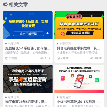
相关文章
电商运营
电商运营
短剧解说0-1系统课，如何做
抖音电商操盘手实战班：从商
正确的账号运营，打造高权重
品卡到直播间，单场GMV从10
短剧解说0-1系统课，如何做正确的
本课程专为寻求在直播电商领域实
高播放量的短剧账号，实现快
万提升至50万，…
账号运营，打造高权重高播放量的
现突破与飞跃的商家设计，旨在通
2 年前
4.5K
2 年前
10.8K
速变现
短剧账号，实现快...
过三天的线下培训，帮...
电商运营
电商运营
淘宝电商26年5月新课，涵盖
小红书种草带货0-1实战营：
自然搜索操作、无界、直通
笔记生产/达人对接/付费投放/
淘宝电商26年5月新课，涵盖自然
课程介绍： 持续高增长的小红书，