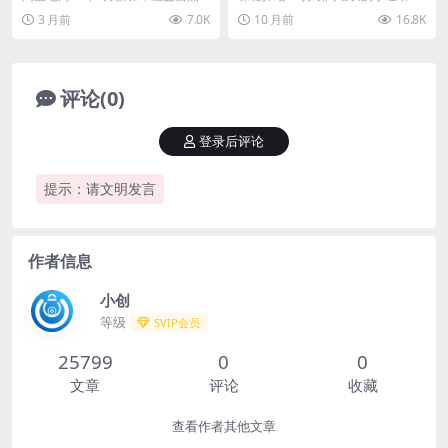
车、引力魔方、万相台等，掌
高效运营打法
搜索操作、无界、直通车、引力魔
正不断吸引着越来越多商家的目
3 月前
7.0K
10 月前
16.8K
握淘宝运营逻辑，提升店铺流
方、万相台等，掌握...
光。一套更务实、可复...
量与转化
评论(0)
登录后评论
提示：请文明发言
作者信息
小创
等级
SVIP会员
25799
0
0
文章
评论
收藏
查看作者其他文章