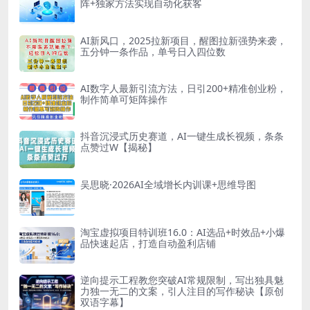
阵+独家方法实现自动化获客
AI新风口，2025拉新项目，醒图拉新强势来袭，
五分钟一条作品，单号日入四位数
AI数字人最新引流方法，日引200+精准创业粉，
制作简单可矩阵操作
抖音沉浸式历史赛道，AI一键生成长视频，条条
点赞过W【揭秘】
吴思晓·2026AI全域增长内训课+思维导图
淘宝虚拟项目特训班16.0：AI选品+时效品+小爆
品快速起店，打造自动盈利店铺
逆向提示工程教您突破AI常规限制，写出独具魅
力独一无二的文案，引人注目的写作秘诀【原创
双语字幕】