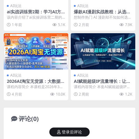
AI玩法
AI玩法
ai实战训练营2期：学习AI方
爆款AI漫剧实战教程：从选品
法及GPT使用，掌握MJ,SD创
改文到音视频制作，全流程教
该内容介绍了ai实操训练营二期的
想制作热门 AI 漫剧却不知如何选
作思维
学打造爆款漫剧作品
课程安排，包括AI学习方法、GPT
材、写文案、做后期？本课程覆盖
1 年前
5.1K
2 月前
7.9K
使用，以及MJ...
AI 漫剧从前...
AI玩法
AI玩法
2026AI淘宝无货源：大数据选
AI赋能超级IP流量增长：让流
词+人群建模+胜率选款，从选
量留下来，无限接近用户，流
课程内容简介 本课程是2026年3月
课程内容简介 本套AI赋能超级IP流
品到放大全自动化，月入1W
量计触手可及！
最新AI淘宝无货源电商课程，专为0
量增长课完整拆解IP全链路运营逻
4 月前
10.0K
2 周前
1.2K
+玩法
基础新手设...
辑，先搭建用...
评论(0)
登录后评论