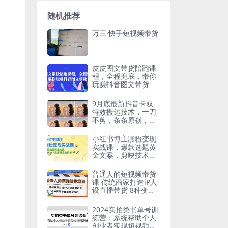
随机推荐
万三·快手短视频带货
皮皮图文带货陪跑课
程，全程兜底，带你
玩赚抖音图文带货
9月底最新抖音卡双
特效搬运技术，一刀
不剪，条条原创，短
剧推文美女带货都可
以
小红书博主涨粉变现
实战课，爆款选题黄
金文案，剪映技术直
播带货全解析
普通人的短视频带货
课 传统商家打造iP人
设直播带货 8种变现
与直播带货技巧
2024实拍类书单号训
练营：系统帮助个人
创业者实现短视频带