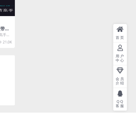
频带货
加特训
高手，
首页
目介
21.0K
.
用户
中心
会员
介绍
QQ
客服