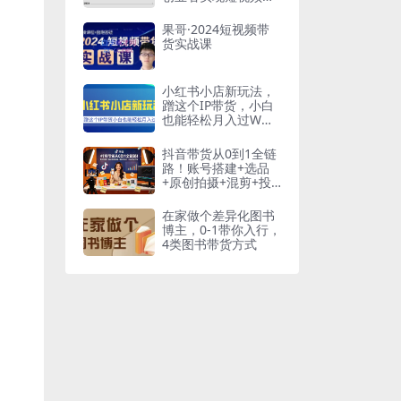
货创收-34节
果哥·2024短视频带
货实战课
小红书小店新玩法，
蹭这个IP带货，小白
也能轻松月入过W
【揭秘】
抖音带货从0到1全链
路！账号搭建+选品
+原创拍摄+混剪+投
流，小白快速出单
在家做个差异化图书
博主，0-1带你入行，
4类图书带货方式