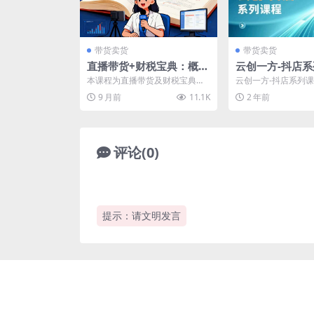
带货卖货
带货卖货
直播带货+财税宝典：概念
云创一方-抖店系
解析、资金流向、涉税分
店商城、商品卡
本课程为直播带货及财税宝典，
云创一方-抖店系列课
析，月入10万合规指南
等玩法
系统讲解直播带货全流程及财税
城、商品卡、无货源
9 月前
11.1K
2 年前
处理核心知识，帮助学员彻...
内容： 01-第一节...
评论(0)
提示：请文明发言