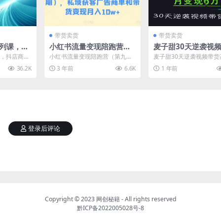
带货卖货
带货卖货
列课，​抖
小红书流量变现陪跑营
麦子甜30天逆袭视
、无货源
（第九期），私域获客广
高手，单月变现6W
，​抖店商
小红书流量变现陪跑营（第九
麦子甜30天逆袭视频带货
告商单和带货变现月入10
营
等玩法 课程
期），私域获客广告商单和带货
单月变现6W加特训营 项
36.2K
3 年前
6.6K
1 年前
变现月入10w+ 小红书流...
绍：老项目继续来，麦子..
w+
登录后评论
Copyright © 2023
网创秘籍
- All rights reserved
黔ICP备2022005028号-8