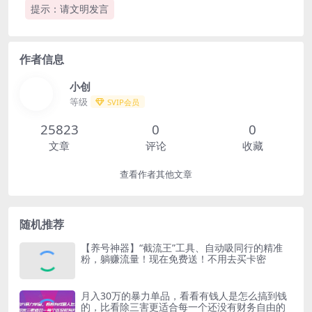
提示：请文明发言
作者信息
小创
等级
SVIP会员
25823
0
0
文章
评论
收藏
查看作者其他文章
随机推荐
【养号神器】“截流王”工具、自动吸同行的精准
粉，躺赚流量！现在免费送！不用去买卡密
​月入30‮的万‬暴力单品，​‮看看‬有钱‮是人‬怎么搞到钱
的，比看除‮害三‬更适合‮一每‬个还没‮财有‬务自由的