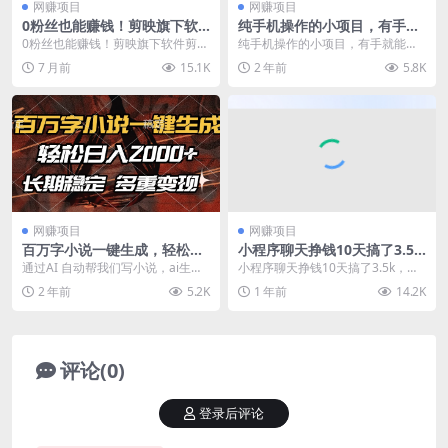
网赚项目
网赚项目
0粉丝也能赚钱！剪映旗下软
纯手机操作的小项目，有手就
件剪小映的推广活动，拉新5
能做，7天收入2609+实操教程
0粉丝也能赚钱！剪映旗下软件剪小
纯手机操作的小项目，有手就能
元/单月入近3000+
【揭秘】
映的推广活动，拉新5元/单月入近3
做，7天收入2609+实操教程【揭
7 月前
15.1K
2 年前
5.8K
000+ 想利...
秘】 项目介绍 用...
网赚项目
网赚项目
百万字小说一键生成，轻松日
小程序聊天挣钱10天搞了3.5
入2000+，长期稳定可做，多
k，有一部手机就能做的
通过AI 自动帮我们写小说，ai生成
小程序聊天挣钱10天搞了3.5k，有
种变现方式
大纲，ai一键生成小说内容 可一键
一部手机就能做的 项目介绍：大家
2 年前
5.2K
1 年前
14.2K
生成120...
都知道聊天挣...
评论(0)
登录后评论