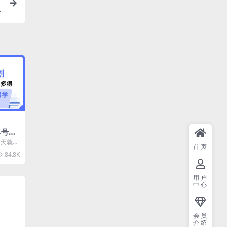
单号可
7天就可
首页
 天以
84.8K
用户
中心
会员
介绍