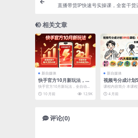
直播带货IP快速号实操课，全套干货
课，实操经验+全方位多角度+多
相关文章
新自媒体
新自媒体
快手官方10月新玩法，全
视频号分成计划5
自动运行，每天20分钟，
程：Red团队实
快手官方10月新玩法，全自动运
课程内容简介 本课程
双重变现，当天收益2张+
发视频赚广告收
行，每天20分钟，双重变现，当
价值599元的视频号
10 月前
12.9K
4 月前
天收益2张+【揭秘】...
操教程，在视频号发..
【揭秘】
爆款赛道全掌握
评论(0)