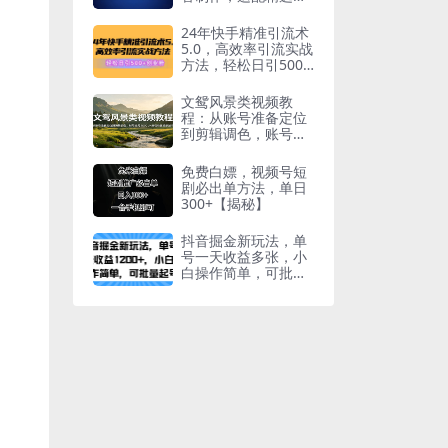
家，轻松赚取短视频
分成收益
24年快手精准引流术
5.0，高效率引流实战
方法，轻松日引500
+创业粉
文鸳风景类视频教
程：从账号准备定位
到剪辑调色，账号起
号与DOU+高性价比
投放技巧
免费白嫖，视频号短
剧必出单方法，单日
300+【揭秘】
抖音掘金新玩法，单
号一天收益多张，小
白操作简单，可批量
起号