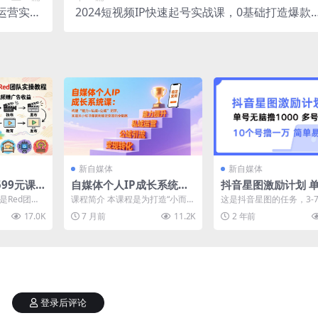
运营实操
2024短视频IP快速起号实战课，0基础打造爆款
案例呈现
内容设计变现+粉丝运营(23节
新自媒体
新自媒体
99元课
自媒体个人IP成长系统
抖音星图激励计划 
操教程，
课：构建“能力-私域-公域”
撸1000 2个号2000 多号
是Red团队
课程简介 本课程是为打造“小而
这是抖音星图的任务，3-
益，八大
闭环，实现从小红书爆款
多得 简单易学
分成计划实
美”个人IP而设计的系统性成长课
以完成任务，然后等到 14
17.0K
7 月前
11.2K
2 年前
.
程，旨在帮助个体实...
后就可以直接提现...
到稳定变现的全链路
登录后评论