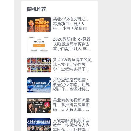
随机推荐
揭秘小说推文玩法，
零撸项目，日入3
张， 小白无脑操作
2026最新TikTok风景
视频搬运简单剪辑去
重小白副业月入 800
0
抖音7W粉丝博主的足
球人物传记制作教
学，全程纯实操干
货，小白也能进伙伴
计划+精选独家
外贸全链路变现营：
覆盖定位策略、短视
频制作、资源对接，
90天实现月入5w
美业精英短视频流量
课，掌握抖音流量密
码，天天有询单，条
条有转化
人物志解说视频全套
教学，多领域名人内
容制作，适配精选独