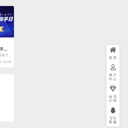
乎日
扩大
最暴力
首页
入30
10.1K
用户
中心
会员
介绍
QQ
客服