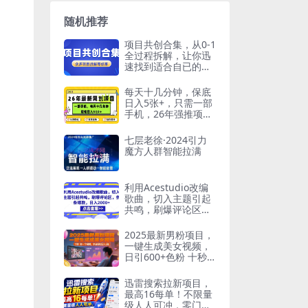
随机推荐
项目共创合集，从0-1
全过程拆解，让你迅
速找到适合自已的项
目
每天十几分钟，保底
日入5张+，只需一部
手机，26年强推项目
【揭秘】
七层老徐·2024引力
魔方人群智能拉满
利用Acestudio改编
歌曲，切入主题引起
共鸣，刷爆评论区，
条条爆款，日入2000
+【揭秘】
2025最新男粉项目，
一键生成美女视频，
日引600+色粉 十秒
一个视频，小白轻松
日入5张【揭秘】
迅雷搜索拉新项目，
最高16每单！不限量
级人人可冲，零门槛