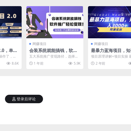
网赚项目
网赚项目
.0，单机
会装系统就能搞钱，软件
最暴力蓝海项目，知
秒到账可
推广轻松变现！
入3000+，可批量
操作了，虽
五大系统推广变现路径，选择适
项目原理讲解+项目实操 
，但是可以
合你的方式;
蓝海项目来啦，知乎搬运日
8.6K
1 年前
5.9K
2 年前
收...
00+!我们只做好项...
登录后评论