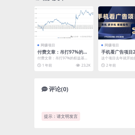
网赚项目
网赚项目
付费文章：吊打97%的权
手机看广告项目2
益基金，实操详解：如何
收益30+，提现
付费文章：吊打97%的权益基
这个项目去年就开始
利用deepseek来选出一
矩阵操作
金，实操详解：如何利用deepse
然单机每天收益不高
1 年前
23.2K
2 年前
ek来选出一个年化...
多台手机进行操作，每天
个年化15.55%的大牛股组
合?
评论(0)
提示：请文明发言