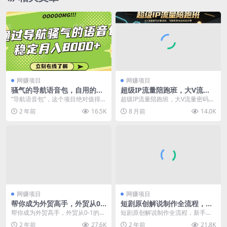
网赚项目
网赚项目
骚气的导航语音包，自用的同
超级IP流量陪跑班，大V流量
时还可以作为项目操作，月入
密码倾囊相授，可直接落地的
“导航语音包”，这个项目绝对值得你
超级IP流量陪跑班，大V流量密码倾
8000+
实操步骤
尝试下，这个语音包不仅可以自己
囊相授，可直接落地的实操步骤 课
2 年前
16.5K
8 月前
14.0K
安装使用，还可以...
程介绍： 主要...
网赚项目
网赚项目
帮你成为外贸高手，外贸从0-
短剧原创解说制作全流程，新
1的系统方法论，掌握外贸的
手必看，快速掌握短剧解说
帮你成为外贸高手，外贸从0-1的系
短剧原创解说制作全流程，新手必
核心技能
统方法论，掌握外贸的核心技能 从
看，快速掌握短剧解说 短剧推广最
2 年前
27.6K
2 年前
21.8K