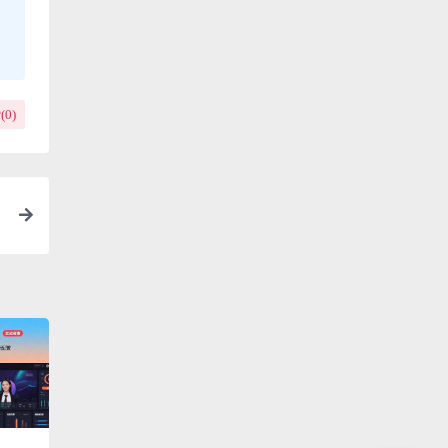
(
0
)