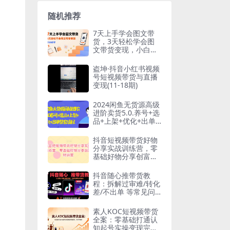
随机推荐
7天上手学会图文带
货，3天轻松学会图
文带货变现，小白必
学
盗坤·抖音小红书视频
号短视频带货与直播
变现(11-18期)
2024闲鱼无货源高级
进阶卖货5.0.养号+选
品+上架+优化+出单
整套流程【揭秘】
抖音短视频带货好物
分享实战训练营，零
基础好物分享创富特
训营
抖音随心推带货教
程：拆解过审难/转化
差/不出单 等常见问
题 实现高效带货
素人KOC短视频带货
全案：零基础打通认
知起号实操变现完整