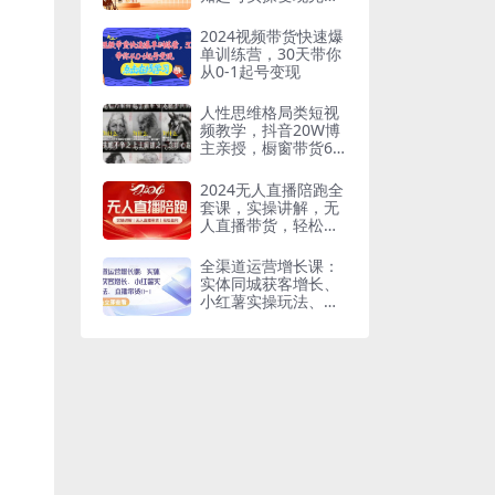
闭环，手把手教学
2024视频带货快速爆
单训练营，30天带你
从0-1起号变现
人性思维格局类短视
频教学，抖音20W博
主亲授，橱窗带货6W
件，可做伙伴计划、
精选独家、接商单广
2024无人直播陪跑全
告
套课，实操讲解，无
人直播带货，轻松盈
利
全渠道运营增长课：
实体同城获客增长、
小红薯实操玩法、直
播带货0-1