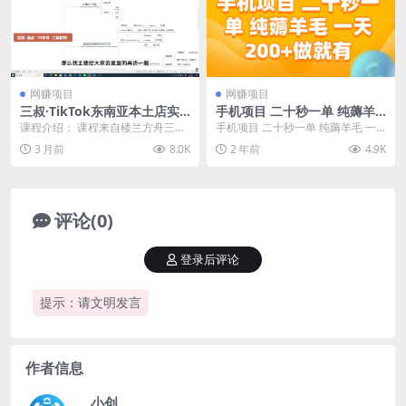
网赚项目
网赚项目
三叔·TikTok东南亚本土店实
手机项目 二十秒一单 纯薅羊
操(更5月)
毛 一天200+做就有
课程介绍： 课程来自楼兰方舟三叔
手机项目 二十秒一单 纯薅羊毛 一
的TikTok东南亚本土店实操课程，
天200+做就有
3 月前
8.0K
2 年前
4.9K
主要内容：本...
评论(0)
登录后评论
提示：请文明发言
作者信息
小创