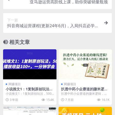
亚马逊运营高阶线上课，助你突破销量瓶颈
下一篇
抖音商城运营课程(更新24年6月)，入局抖店必学
课， 如何快速扫盲入局抖店
相关文章
网赚项目
网赚项目
小说推文1：1复制原创玩法，
扒透中药小众赛道的賺米逻
500播放收益100+，一分钟学
辑，潜力巨大，适合普通人的
小说推文1：1复制原创玩法，500
扒透中药小众赛道的賺米逻辑，潜
会【揭秘】
低门槛副业
播放收益100+，一分钟学会【揭
力巨大，适合普通人的低门槛副业
3 年前
15.4K
7 月前
16.1K
秘】 项目介绍...
项目介绍： 别一提...