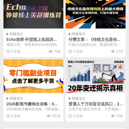
网赚项目
网赚项目
Echo老师·外贸线上实战训练
付费文章：《传统文化是你赚
营
钱路上的最大障碍》拆解文化
课程介绍： 课程来自Echo老师的外
打破大众固有认知，客观剖析传统
束缚弊端，打破中庸思维
贸线上实战训练营。拆解外贸的底
文化思维对自媒体线上变现、IP 打
2 年前
7.8K
1 月前
5.1K
层逻辑，打破你...
造造成的阻碍，从...
网赚项目
网赚项目
2026影视号赚钱全攻略：0粉
普通人千万别盲目追风口，20
就能变现，轻松月入过万的秘
年变迁揭示真相，看懂收割逻
2026影视号赚钱全攻略：0粉就能
文章介绍 最近20年里，几乎每隔两
诀都在这~
辑才能避免成为接盘侠
变现，轻松月入过万的秘诀都在这~
三年都会有一个新的风口。 比如：
4 月前
10.2K
5 月前
7.0K
平时刷抖音的...
网游，电商，微...