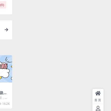
(
0
)
级教
三位
程，小
首页
目介绍：
16.2K