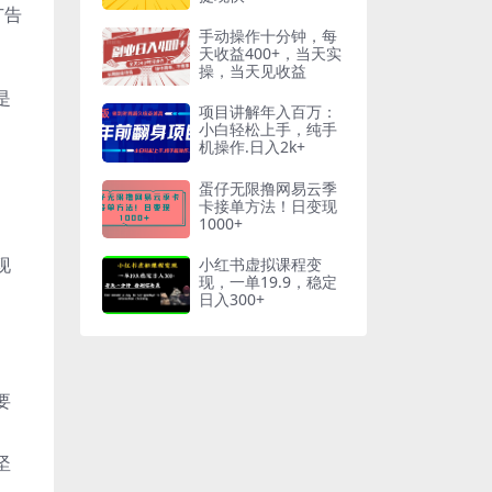
广告
手动操作十分钟，每
天收益400+，当天实
操，当天见收益
是
项目讲解年入百万：
小白轻松上手，纯手
机操作.日入2k+
蛋仔无限撸网易云季
卡接单方法！日变现
1000+
现
小红书虚拟课程变
现，一单19.9，稳定
日入300+
要
坚