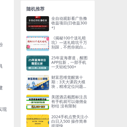
随机推荐
全自动观影看广告撸
收益项目(日收益300
+)
《揭秘100个送礼暗
坑》—送礼暗坑千万
粉
别踩，不然你就白送
礼了！
25年蓝海赛道，醒图
APP拉新，一部手机
具
一天轻松500+
财富思维觉醒第十
期：3天大课四大模
块，精准定位问题看
建
清本质，扫清人生障
碍
美团酒店截图标注员
有手机就可以做佣金
秒结 没有限制
实现
2024手机点赞关注小
白日入500 操作简单
提现快