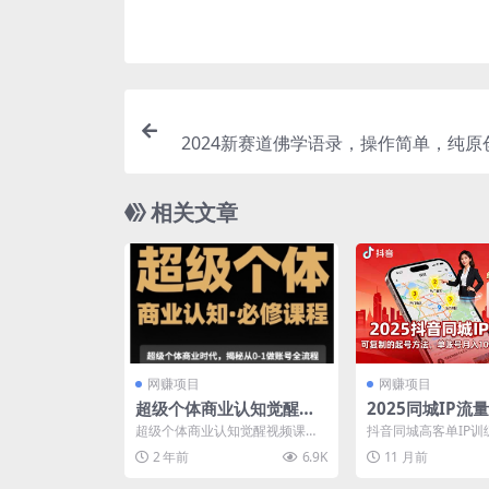
2024新赛道佛学语录，操作简单，纯原
宝妈，上班族，轻松月入5位数
相关文章
网赚项目
网赚项目
超级个体商业认知觉醒视
2025同城IP流
频课，商业认知·必修课程
复制的起号方法
超级个体商业认知觉醒视频课，
抖音同城高客单IP训
揭秘从0-1账号全流程
月入10w+的同城
商业认知·必修课程揭秘从0-1账
本地商家设计的流量
2 年前
6.9K
11 月前
号全流程 适合超级个...
涵盖5阶段起号+6大核.
打造