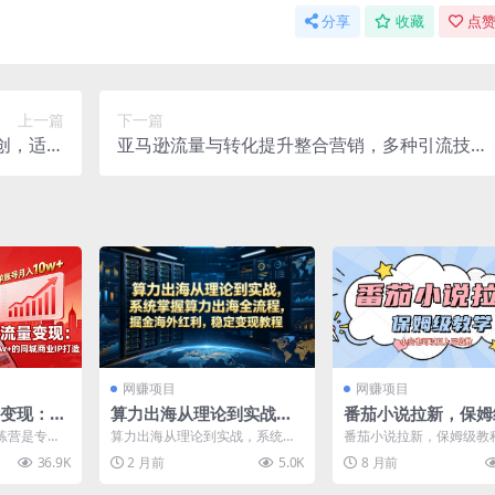
分享
收藏
点赞
上一篇
下一篇
创，适合
亚马逊流量与转化提升整合营销，多种引流技巧
【揭秘】
讲解助力高效突破销量瓶颈
网赚项目
网赚项目
量变现：可
算力出海从理论到实战，
番茄小说拉新，保姆
，单账号
系统掌握算力出海全流
程，小白也可以日入
练营是专为
算力出海从理论到实战，系统掌
番茄小说拉新，保姆级教
商业IP
程，掘金海外红利，稳定
数
变现课程，
握算力出海全流程，掘金海外红
白也可以日入三位数 项
36.9K
2 月前
5.0K
8 月前
..
利，稳定变现教程 课程介...
番茄小说APP拉新，...
变现教程