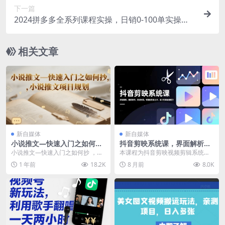
下一篇
2024拼多多全系列课程实操，日销0-100单实操
【必看】
相关文章
新自媒体
新自媒体
小说推文—快速入门之如何抄
抖音剪映系统课，界面解析、
，小说推文项目规划
爆款制作、高级特效，零基础
小说推文—快速入门之如何抄 ，小
本课程为抖音剪映视频剪辑系统教
快速上手，助力视频流量破万
说推文项目规划 项目内容： 太极搬
程，从剪映软件界面解析和基础设
1 年前
18.2K
8 月前
8.0K
运 ai图文 ...
置开始，逐步教学视频...