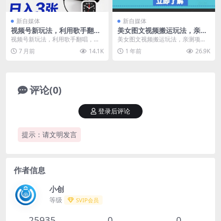
新自媒体
新自媒体
视频号新玩法，利用歌手翻
美女图文视频搬运玩法，亲测
唱，一天两小时，日入3张
项目，日入多张
视频号新玩法，利用歌手翻唱，一
美女图文视频搬运玩法，亲测项
天两小时，日入3张 项目介绍： 视
目，日入多张 2025年亲测项目，准
7 月前
14.1K
1 年前
26.9K
频号里中老年人很...
备至少干一年，目...
评论(0)
登录后评论
提示：请文明发言
作者信息
小创
等级
SVIP会员
25935
0
0