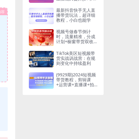
课)
最新抖音快手无人直
内容
播带货玩法，超详细
教程，小白也能学
视频号做春节倒计
时，流量精准，分成
计划+橱窗带货双收
益
TikTok美区短视频带
货实战训战营：在规
则变化中持续盈利
(9929期)2024短视频
带货教程，剪辑课
+运营课+直播课+拍
摄课(全套高清无水
印)