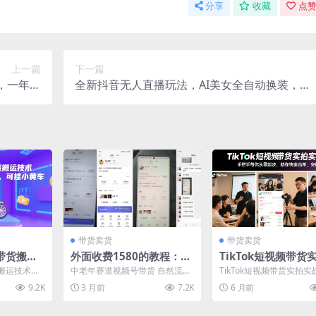
分享
收藏
点赞
上一篇
下一篇
，一年保
全新抖音无人直播玩法，AI美女全自动换装，激
(抢首码)
情澎湃，新人轻松上手，暴撸单场直播2k+【揭
秘】
带货卖货
带货卖货
带货搬运
外面收费1580的教程：4
TikTok短视频带货
搬，无需
月中老年赛道视频号带
战课程，手把手带你
搬运技术，
中老年赛道视频号带货 自然流玩
TikTok短视频带货实拍实
车
货，自然流玩法一周内可
起步，助你快速出单
辑，可挂小
法一周内可以出效果 需要翻墙
程，手把手带你从零起步
9.2K
3 月前
7.2K
6 月前
...
+配音工具（一个月30...
快速出单，突破瓶颈 ...
以出效果
破瓶颈