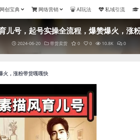
网创宝典
网络营销
AI玩法
私域引流
育儿号，起号实操全流程，爆赞爆火，涨
2024-06-20
带货卖货
0
0
10.8K
0
爆火，涨粉带货嘎嘎快