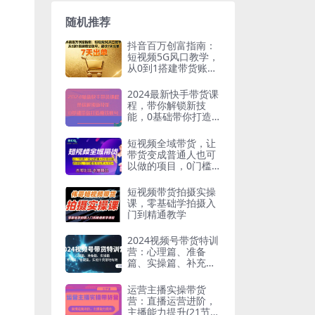
随机推荐
抖音百万创富指南：
短视频5G风口教学，
从0到1搭建带货账
号，最快7天出单
2024最新快手带货课
程，带你解锁新技
能，0基础带你打造
赚钱账号
短视频全域带货，让
带货变成普通人也可
以做的项目，0门槛
也可以月入3W
短视频带货拍摄实操
课，零基础学拍摄入
门到精通教学
2024视频号带货特训
营：心理篇、准备
篇、实操篇、补充
篇、答疑篇，实战…
运营主播实操带货
营：直播运营进阶，
主播能力提升(21节