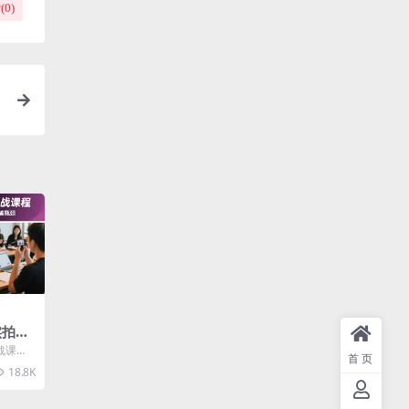
(
0
)
实拍实
从零
战课
首页
，突
，助你
18.8K