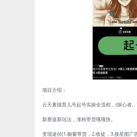
项目介绍：
云天素描育儿号起号实操全流程，(探心者、
新赛道新玩法，涨粉带货嘎嘎快。
变现途径(1.橱窗带货，2.收徒，3.接星图广