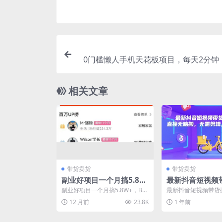
0门槛懒人手机天花板项目，每天2分钟
底10000+，多种方式可扩大收益
相关文章
带货卖货
带货卖货
副业好项目一个月搞5.8W
最新抖音短视频
+，B站带货悬赏计划全流
技术，直接无脑
副业好项目一个月搞5.8W+，B站
最新抖音短视频带货
程教学，高佣金低竞争的
剪辑，可挂小黄
带货悬赏计划全流程教学，高佣
直接无脑搬，无需剪
12 月前
23.8K
1 年前
金低竞争的蓝海市场...
黄车 项目介绍： 最新技
蓝海市场！