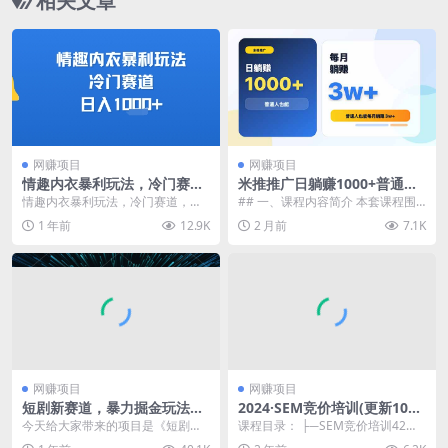
相关文章
网赚项目
网赚项目
情趣内衣暴利玩法，冷门赛
米推推广日躺赚1000+普通人
道，日入1k+
也能每月躺赚3w+
情趣内衣暴利玩法，冷门赛道，日
## 一、课程内容简介 本套课程围
入1k+ 项目介绍： 成人用品这个赛
绕「米推裂变公会长」项目展开，
1 年前
12.9K
2 月前
7.1K
道一直非常火，...
结合国内付费交友...
网赚项目
网赚项目
短剧新赛道，暴力掘金玩法，
2024·SEM竞价培训(更新10
单日1000+
月)
今天给大家带来的项目是《短剧新
课程目录： ├─SEM竞价培训42期
赛道，暴力掘金玩法，单日1000
│ 01.第1节上建立正确的竞价思维