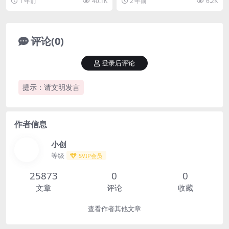
1 年前
40.1K
2 年前
6.2K
+》 ①红利期，流...
理解核...
评论(0)
登录后评论
提示：请文明发言
作者信息
小创
等级
SVIP会员
25873
0
0
文章
评论
收藏
查看作者其他文章