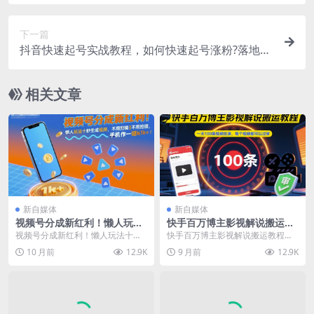
过互联网赚钱
下一篇
抖音快速起号实战教程，如何快速起号涨粉?落地实
战涨粉教程来了
相关文章
新自媒体
新自媒体
视频号分成新红利！懒人玩法
快手百万博主影视解说搬运教
十秒生成视频，不用剪辑不用
程，一天100条视频拉满，每
视频号分成新红利！懒人玩法十秒
快手百万博主影视解说搬运教程，
拍摄，手机一键操作，单日1k
个视频都可以过审
生成视频，不用剪辑不用拍摄，手
一天100条视频拉满，每个视频都
10 月前
12.9K
9 月前
12.9K
+【揭秘】
机一键操作，单日1k...
可以过审 博主是k...