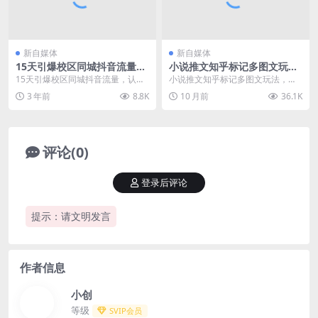
新自媒体
新自媒体
15天引爆校区同城抖音流量，
小说推文知乎标记多图文玩
认清同城招生底层逻辑
法，每天3位数收益爆单实操
15天引爆校区同城抖音流量，认清
小说推文知乎标记多图文玩法，每
课
同城招生底层逻辑 课程内容： 第1
天3位数收益爆单实操课 项目介
3 年前
8.8K
10 月前
36.1K
节1、去除迷信...
绍： 图文推文是最小...
评论(0)
登录后评论
提示：请文明发言
作者信息
小创
等级
SVIP会员