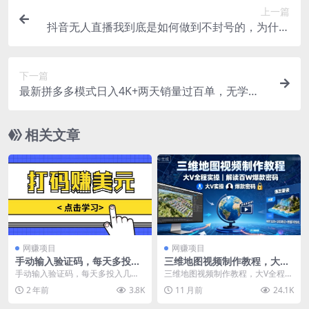
上一篇
抖音无人直播我到底是如何做到不封号的，为什么
你天天封号，我日入过千，一起来看【揭秘】
下一篇
最新拼多多模式日入4K+两天销量过百单，无学
费、 老运营代操作、小白福利，了解不吃亏
相关文章
网赚项目
网赚项目
手动输入验证码，每天多投入
三维地图视频制作教程，大V
几个小时，也能轻松获得两三
全程实操，解读百W爆款密码
手动输入验证码，每天多投入几个
三维地图视频制作教程，大V全程实
千元的收入
小时，也能轻松获得两三千元的收
操，解读百W爆款密码 教学特色 实
2 年前
3.8K
11 月前
24.1K
入 这个小项目特别适...
操讲解 讲师真...