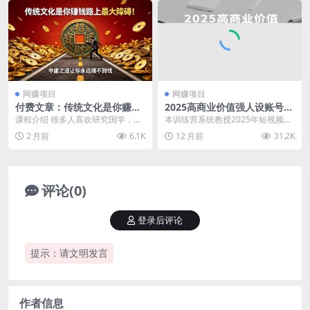
网赚项目
网赚项目
付费文章：传统文化是你赚钱
2025高商业价值强人设账号打
路上最大障碍！中庸之道让你
造攻略，实现从个人出镜到商
课程介绍 很多人喜欢研究国学，推
本训练营系统教授2025年短视频领
永远赚不到钱
业成交的转化
崇传统文化， 这本身没有什么问
域强人设IP打造全链路技能，涵盖
2 月前
6.1K
12 月前
31.2K
题。 但是，如果你...
高价值账号体系...
评论(0)
登录后评论
提示：请文明发言
作者信息