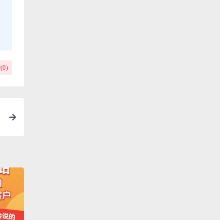
(
0
)