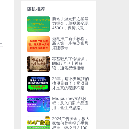
随机推荐
腾讯手游元梦之星暴
力掘金，单视频变现
4500+，保姆式教
学，小白轻松上手。
短剧推广新手教程，
新人第一步短剧账号
二
搭建养号
零基础八字命理课，
阴阳五行+十神解
读，通俗易懂拒绝假
大空教学
26年，请不要疯狂的
找项目做了！卖项目
才是真的稳賺不赔，
看完照做，保底日入
1k+【揭秘】
Midjourney实战教
程：从入门到产品应
用，含生成思路、换
脸材质模拟与服装创
作技巧
2024广告掘金，教大
家如何养机提升手机
权重，轻松日入100+