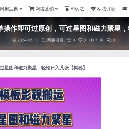
网创宝典
网络营销
AI玩法
私域引流
简单操作即可过原创，可过星图和磁力聚星，
2024-06-13
网赚项目
0
0
7.3K
0
过星图和磁力聚星，轻松日入几张【揭秘】