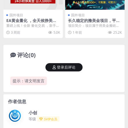
国外项目
国外项目
EA黄金量化 ，全天候挣美
长久稳定的撸美金项目，平均
金，小白易操作，日入1000+
3小时收入 500+，可公司实地
重磅上线！全新 量化交易 ，新手也
项目简介：项目属于用美金搬砖的
考察实地操作！
能躺赚行情！24 小时不间断自动交
项目！合法合规！已稳定运行了七
3 周前
5.0K
1 年前
25.2K
易，告别熬夜...
八年！一天半天的就可...
评论(0)
登录后评论
提示：请文明发言
作者信息
小创
等级
SVIP会员