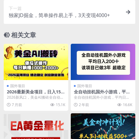
下一篇
独家JD掘金，简单操作易上手，3天变现4000+
相关文章
国外项目
国外项目
2026最新美金项目，日入150
全自动挂机国外小游戏，平均
0-4000+，轻松简单，每日躺
日入200+，此项目已经做了3
2026新风口，美金AI搬砖全自动对
全自动挂机国外小游戏，平均日入2
赚，副业创业首选，摆脱996
年 稳定持久【揭秘】
冲项目，每日轻松躺赚1500-4000
00+，此项目已经做了3年 稳定持久
7 月前
15.1K
2 年前
16.6K
+！ ...
【揭秘】 1...