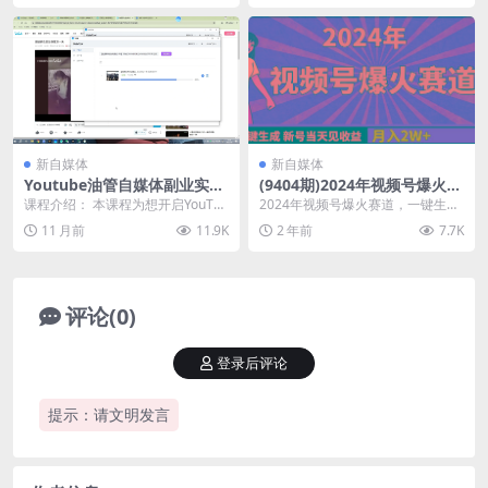
新自媒体
新自媒体
Youtube油管自媒体副业实操
(9404期)2024年视频号爆火赛
课
道，一键生成，新号当天见收
课程介绍： 本课程为想开启YouTub
2024年视频号爆火赛道，一键生
益，月入20000+
e自媒体副业的人群量身打造，从基
成，新号当天见收益，月入20000+
11 月前
11.9K
2 年前
7.7K
础到变现全...
想必大家应...
评论(0)
登录后评论
提示：请文明发言