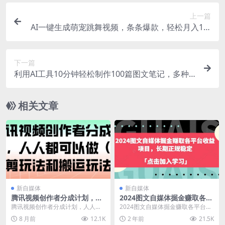
上一篇
AI一键生成萌宠跳舞视频，条条爆款，轻松月入1W
+【揭秘】
下一篇
利用AI工具10分钟轻松制作100篇图文笔记，多种
变现方式，收益500+/天
相关文章
新自媒体
新自媒体
腾讯视频创作者分成计划，人
2024图文自媒体掘金赚取各平
人都可以做(附混剪玩法和搬运
台收益项目，长期正规稳定
腾讯视频创作者分成计划，人人都
2024图文自媒体掘金赚取各平台收
玩法)
可以做（附混剪玩法和搬运玩法）
益项目，长期正规稳定 之前有分享
8 月前
12.1K
2 年前
21.5K
项目介绍： 最近刷...
我测试图文自媒...