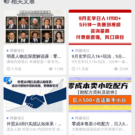
相关文章
网赚项目
网赚项目
明星人物志深度解说课：零门
9月玄学日入1k+玩法，5分钟
槛不露脸，一部手机做出爆款
一条原创视频，咨询量高，付
课程内容简介 本课程是一套专为普
9月玄学日入1k+玩法，5分钟一条
视频快速变现
费意愿强，风口项目
通人设计的明星人物志深度解说视
原创视频，咨询量高，付费意愿
5 月前
11.0K
11 月前
25.9K
频实战体系，聚焦抖...
强，风口项目 项目...
网赚项目
网赚项目
外贸从0到1实战认知体系：适
零成本售卖小吃配方，日入50
合内贸转外贸的老板，管理者
0+，适合新手小白操作(附配
适合人群 外贸小白 内贸转外贸 你
大家都知道现在的大环境很不好，
学习
方资料及软件)
是否有以下困惑？ 想做外贸，不知
各个行业都非常卷，然后就有很多