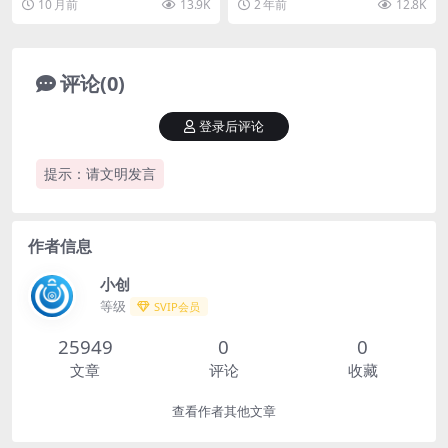
10 月前
13.9K
2 年前
12.8K
道从何开始？ ...
人想自己创业或者找一...
评论(0)
登录后评论
提示：请文明发言
作者信息
小创
等级
SVIP会员
25949
0
0
文章
评论
收藏
查看作者其他文章