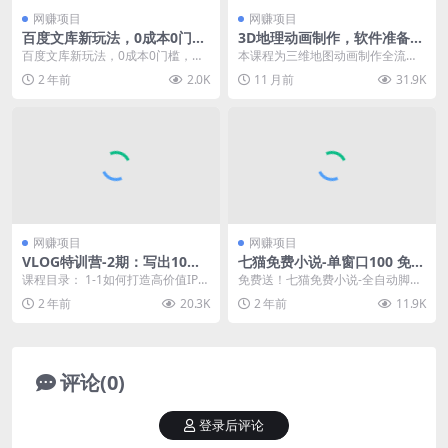
网赚项目
网赚项目
百度文库新玩法，0成本0门
3D地理动画制作，软件准备、
槛，新手小白也可以布局操
实操技巧，案例分享，附手机
百度文库新玩法，0成本0门槛，新
本课程为三维地图动画制作全流程
作，被动收益月入千元
端动画制作教程
手小白也可以布局操作，被动收益
实战课，涵盖电脑端与手机端双平
2 年前
2.0K
11 月前
31.9K
月入千元 今天跟大...
台操作。课程分为5大...
网赚项目
网赚项目
VLOG特训营-2期：写出10w
七猫免费小说-单窗口100 免费
+爆款文案，制作爆款视频(19
知识分享-感兴趣可以测试
课程目录： 1-1如何打造高价值IP定
免费送！七猫免费小说-全自动脚本
节课
位.mp4 2-2拍摄干净治愈Vlog的
运行-单窗口100 免费知识分享-感兴
2 年前
20.3K
2 年前
11.9K
前...
趣可以测试
评论(0)
登录后评论