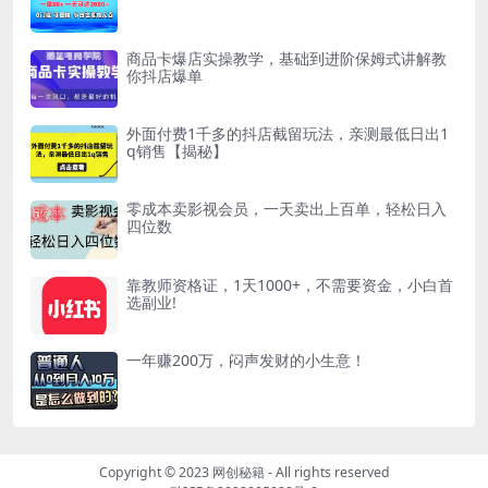
商品卡爆店实操教学，基础到进阶保姆式讲解教
你抖店爆单
外面付费1千多的抖店截留玩法，亲测最低日出1
q销售【揭秘】
零成本卖影视会员，一天卖出上百单，轻松日入
四位数
靠教师资格证，1天1000+，不需要资金，小白首
选副业!
一年赚200万，闷声发财的小生意！
Copyright © 2023
网创秘籍
- All rights reserved