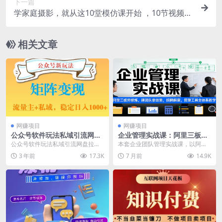
下一篇
学家庭摄影，就从这10堂模仿课开始 ，10节视频课
(学)+10次训练营(练)
相关文章
网赚项目
网赚项目
公众号软件玩法私域引流网盘
企业管理实战课：阿里三板斧
拉新，多种变现，稳定日入10
修炼，建团队拿结果，招聘解
公众号软件玩法私域引流网盘拉
本套企业团队管理实战课，以阿里
00【揭秘】
雇，管理工具全体系教学
新，多种变现，稳定日入1000【揭
三板斧为核心，打造系统化的管理
3 年前
17.3K
7 月前
14.9K
秘】 大家好，现在...
能力赋能体系。课程从...