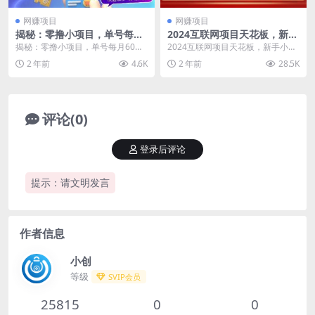
网赚项目
网赚项目
揭秘：零撸小项目，单号每月
2024互联网项目天花板，新手
60+收益，多号多撸！拉新一
小白也可以通过知识付费月入
揭秘：零撸小项目，单号每月60
2024互联网项目天花板，新手小白
个18元。
10W，实现财富自由【揭秘】
+收益，多号多撸！拉新一个18
也可以通过知识付费月入10W，实
2 年前
4.6K
2 年前
28.5K
元。 揭秘一个零撸小...
现财富自由【揭...
评论(0)
登录后评论
提示：请文明发言
作者信息
小创
等级
SVIP会员
25815
0
0