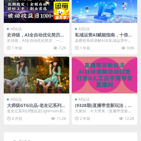
AI玩法
AI玩法
史诗级，AI全自动优化简历，
私域运营AI赋能指南，十倍效
一分钟完成交付，结合人人刚
率成长心法，个人价值提升系
史诗级，AI全自动优化简历，一分
该教程系统讲解AI在私域运营中的
需，轻松日入多张
统课
钟完成交付，结合人人刚需，轻松
实战应用，从个人价值提升方法论
1 年前
7.2K
1 年前
9.9K
日入多张 项目介绍...
到具体文案创作技巧...
AI玩法
AI玩法
大师级GTG出品-老友记系列AI
(9328期)直播带货新玩法，AI
自适应预设The Friends Pres
自动讲解自动回复 打造0人工
老友记系列LR预设是Lightroom系
大家好，今天带来《直播带货新玩
et Collection
日不落带货直播间-教程+软件
列，搭配我们心爱的Cult Classi...
法，AI自动讲解自动回复，打造0人
6 月前
11.2K
2 年前
12.2K
工日不落带货直播...