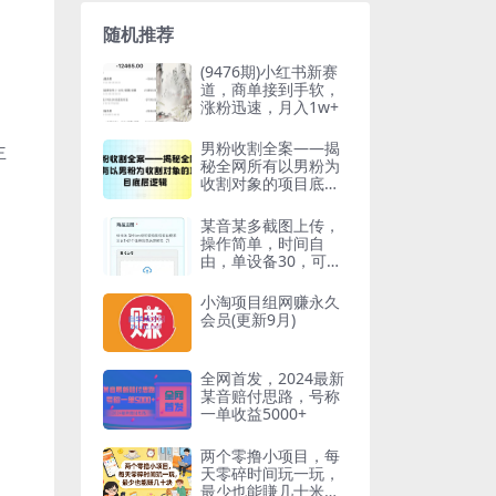
随机推荐
(9476期)小红书新赛
道，商单接到手软，
涨粉迅速，月入1w+
男粉收割全案——揭
主
秘全网所有以男粉为
收割对象的项目底层
逻辑
某音某多截图上传，
操作简单，时间自
由，单设备30，可矩
阵
小淘项目组网赚永久
会员(更新9月)
全网首发，2024最新
某音赔付思路，号称
一单收益5000+
两个零撸小项目，每
天零碎时间玩一玩，
最少也能賺几十米