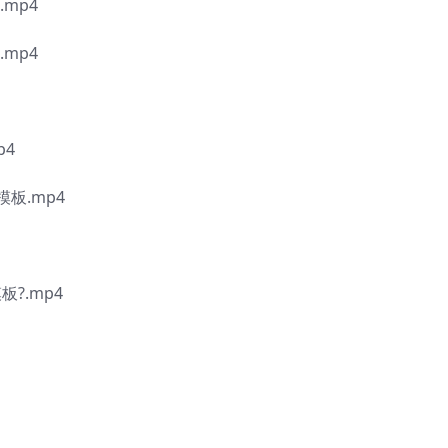
mp4
mp4
p4
模板.mp4
?.mp4