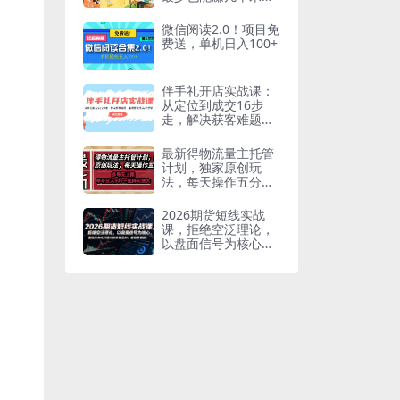
【揭秘】
微信阅读2.0！项目免
费送，单机日入100+
伴手礼开店实战课：
从定位到成交16步
走，解决获客难题，
每月营收增5w+
最新得物流量主托管
计划，独家原创玩
法，每天操作五分
钟，多号无上限，单
号日入5张+矩阵可放
2026期货短线实战
大【揭秘】
课，拒绝空泛理论，
以盘面信号为核心，
教你在分化行情中抓
关键品种、避诱多陷
阱(更新)